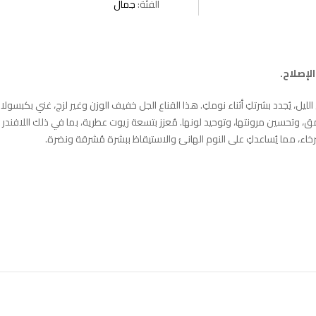
الفئة:
جمال
إصلاح.
يل، يُجدد بشرتكِ أثناء نومكِ. هذا القناع الجل خفيف الوزن وغير لزج، غني بكبسولا
ة بعمق، وتحسين مرونتها، وتوحيد لونها. مُعزز بتسعة زيوت عطرية، بما في ذلك اللافندر
رخاء، مما يُساعدكِ على النوم الهانئ والاستيقاظ ببشرة مُشرقة ونضرة.