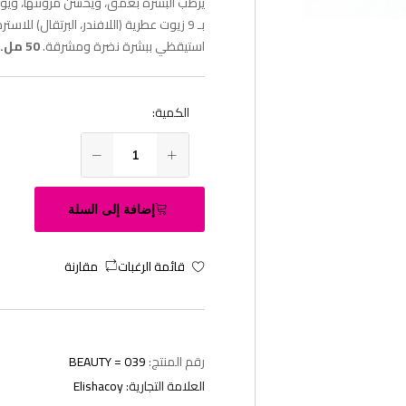
يرطب البشرة بعمق، ويحسن مرونتها، ويوح
بـ 9 زيوت عطرية (اللافندر، البرتقال) للاست
استيقظي ببشرة نضرة ومشرقة.
50 مل.
الكمية:
إضافة إلى السلة
قائمة الرغبات
مقارنة
رقم المنتج:
BEAUTY = 039
العلامة التجارية:
Elishacoy