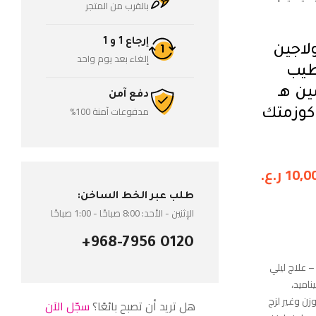
بالقرب من المتجر
إرجاع 1 و 1
لاجين
إلغاء بعد يوم واحد
طيب
ن هـ
دفع آمن
مدفوعات آمنة 100%
 | 50 مل | كوزمتك
10,0
ر.ع.
طلب عبر الخط الساخن:
الإثنين - الأحد: 8:00 صباحًا - 1:00 صباحًا
+968-7956 0120
– علاج ليلي
ة، ونياسيناميد،
ن وغير لزج
هل تريد أن تصبح بائعًا؟
سجّل الآن