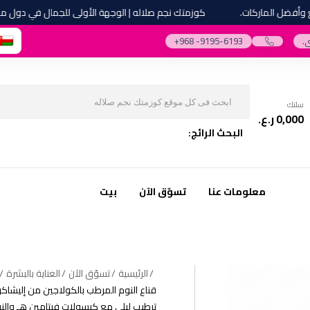
ل الماركات.
كوزمتك نجم صلاله | الوجهة الأولى للجمال في دول مجلس ا
.
‎+968 -9195-6193‎
سلتك
0,000
ر.ع.
البحث الرائج:
معلومات عنا
تسوّق الآن
بيت
الرئيسية
تسوّق الآن
العناية بالبشرة
قناع النوم المرطب بالكولاجين من إليشاك