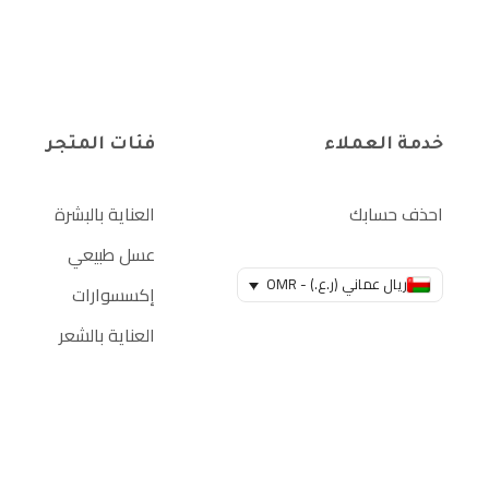
خدمة العملاء
فئات المتجر
احذف حسابك
العناية بالبشرة
عسل طبيعي
ريال عماني (ر.ع.) - OMR
إكسسوارات
العناية بالشعر