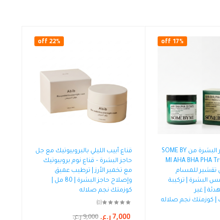
22% off
17% off
مناديل تقشير البشرة من SOME BY
قناع أبيب الليلي بالبروبيوتيك مع جل
MI AHA BHA PHA Tr
حاجز البشرة – قناع نوم بروبيوتيك
اديل تقشير للمسام
مع تخمير الأرز | ترطيب عميق
 البشرة | تركيبة
وإصلاح حاجز البشرة | 80 مل |
T المهدئة | غير
كوزمتك نجم صلاله
| كوزمتك نجم صلاله
(0)
7,000
ر.ع.
9,000
ر.ع.