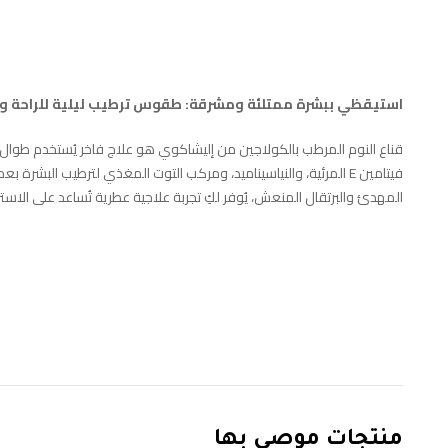
استيقظي ببشرة ممتلئة ومشرقة: طقوس ترطيب ليلية للراحة وال
قناع النوم المرطب بالكولاجين من إليشاكوي هو علاج فاخر يُستخدم طوال الل
فيتامين E المرئية، والنياسيناميد، ومركب التوت المغذي لترطيب البشر
المهدئ والبرتقال المنعش، يُوفر لكِ تجربة علاجية عطرية تُساعد على الاست
منتجات موصى بها