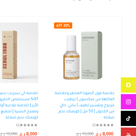
20% off
خلاصة فول الصويا المخمر وخلاصة
الفاكهة من ميكسون | ترطيب
97% مستخلص الحلزو
مزدوج وتقشير لطيف | نباتي، خالٍ
الأرز | خلاصة علاجية أو
من الكحول | 50 مل | كوزمتك نجم
وتفتيح البشرة | لجميع أ
صلاله
كوزمتك نجم صلاله
(0)
(0)
8,000
ر.ع.
8,000
ر.ع.
10,000
ر.ع.
10,000
ر.ع.