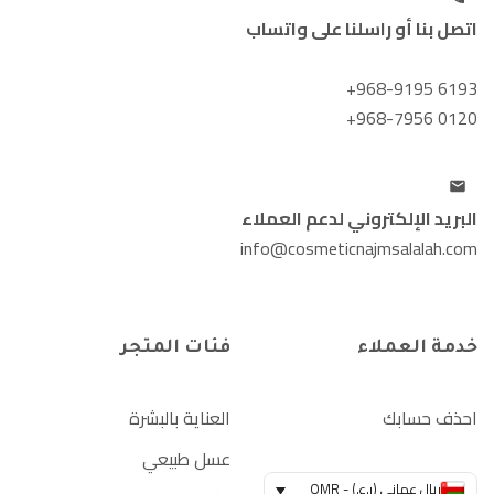
اتصل بنا أو راسلنا على واتساب
+968-9195 6193
+968-7956 0120
البريد الإلكتروني لدعم العملاء
info@cosmeticnajmsalalah.com
خدمة العملاء
فئات المتجر
احذف حسابك
العناية بالبشرة
عسل طبيعي
ريال عماني (ر.ع.) - OMR