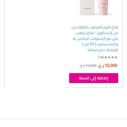
قناع النوم المرطب بالكولاجين
من إليشاكوي – قناع ترطيب
ليلي مع كبسولات فيتامين هـ
والنياسيناميد | 50 مل |
كوزمتك نجم صلاله
(0)
10,000
ر.ع.
12,000
ر.ع.
إضافة إلى السلة