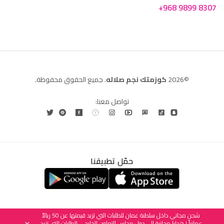
+968 9899 8307
©2026
كوزمتك نجم صلاله
. جميع الحقوق محفوظة.
تواصل معنا:
حمّل تطبيقنا
العربية
English
(
الإنجليزية
)
شحن مجاني داخل سلطنة عمان للطلبات التي تزيد قيمتها عن 50 ريالاً
عمانياً | هدايا مجانية إلى دول مجلس التعاون الخليجي للطلبات التي تزيد
×