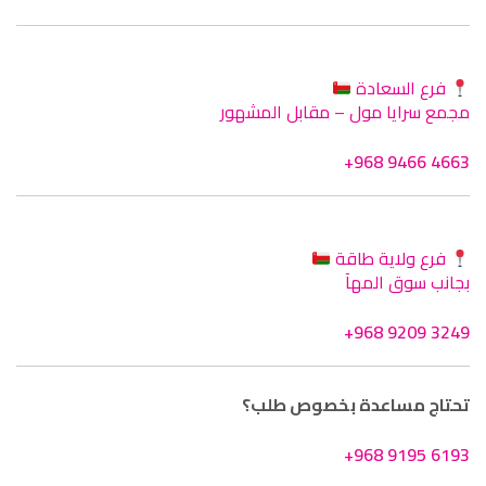
فرع السعادة
مجمع سرايا مول – مقابل المشهور
+968 9466 4663
فرع ولاية طاقة
بجانب سوق المهآ
+968 9209 3249
تحتاج مساعدة بخصوص طلب؟
+968 9195 6193