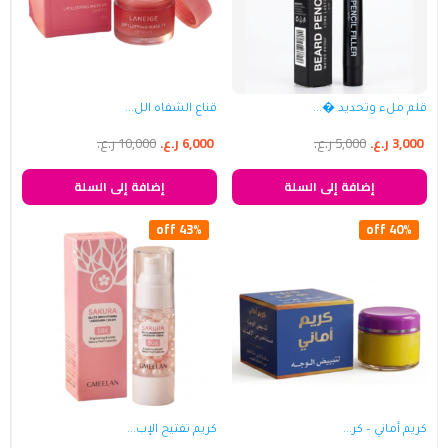
قلم ملء وتحديد �...
قناع الشفاه الل...
3,000
ر.ع.
5,000
ر.ع.
6,000
ر.ع.
10,000
ر.ع.
إضافة إلى السلة
إضافة إلى السلة
43% off
40% off
كريم أماني – كر...
كريم تفتيح الإب...