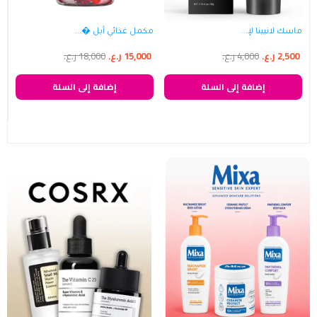
ماسك لانبينا لإ...
مكمل غذائي أبل �...
2,500
ر.ع.
4,000
ر.ع.
15,000
ر.ع.
18,000
ر.ع.
إضافة إلى السلة
إضافة إلى السلة