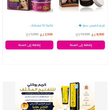
كريم لاميس سنو �...
ماليكا 12 مشكلة،...
8,000
ر.ع.
13,000
ر.ع.
2,500
ر.ع.
5,000
ر.ع.
إضافة إلى السلة
إضافة إلى السلة