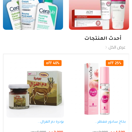
أحدث المنتجات
عرض الكل
40% off
25% off
بخاخ سادور معطر...
بودرة دم الغزال...