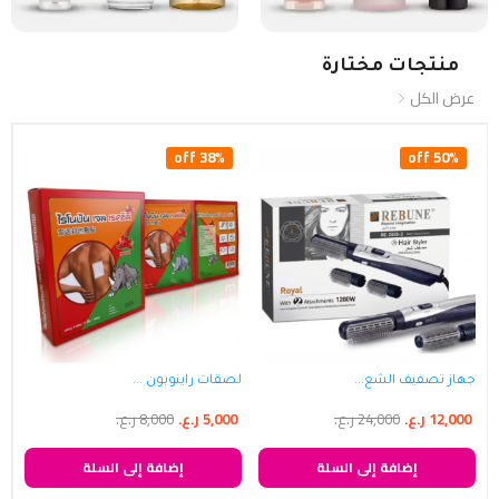
منتجات مختارة
عرض الكل
38% off
50% off
جهاز تصفيف الشع...
لصقات راينوبون ...
12,000
ر.ع.
24,000
ر.ع.
5,000
ر.ع.
8,000
ر.ع.
إضافة إلى السلة
إضافة إلى السلة