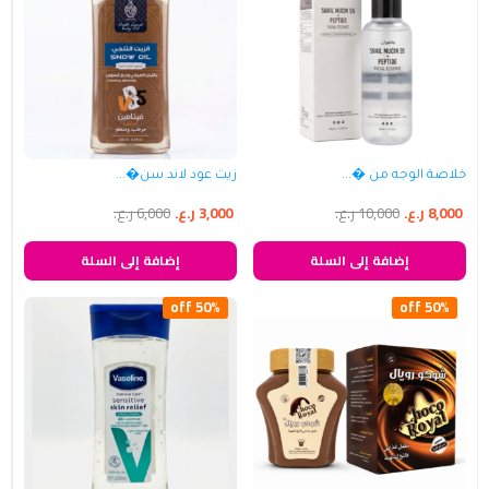
خلاصة الوجه من �...
زيت عود لاند سن�...
8,000
ر.ع.
10,000
ر.ع.
3,000
ر.ع.
6,000
ر.ع.
إضافة إلى السلة
إضافة إلى السلة
50% off
50% off