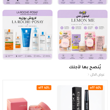
يُنصح بها لأجلك
عرض الكل
40% off
40% off