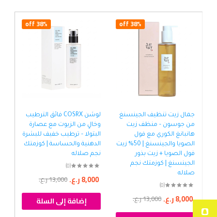
38% off
38% off
جمال زيت تنظيف الجينسنغ
لوشن COSRX فائق الترطيب
سير
من جوسون – منظف زيت
وخالٍ من الزيوت مع عصارة
الش
هانبانغ الكوري مع فول
البتولا – ترطيب خفيف للبشرة
– ز
الصويا والجينسنغ | 50% زيت
الدهنية والحساسة | كوزمتك
فيت
فول الصويا + زيت بذور
نجم صلاله
للع
الجينسنغ | كوزمتك نجم
كوز
(0)
صلاله
8,000
ر.ع.
13,000
ر.ع.
(0)
00
8,000
ر.ع.
13,000
ر.ع.
إضافة إلى السلة