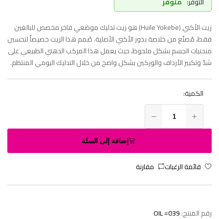
التوفر:
متوفر
زيت الأكبي (Huile Yokebe) هو زيت تدليك موضعي فاخر مخصص للبالغين
فقط، مُصنّع من خلاصة بذور الأكبي الأصلية. صُمم هذا الزيت خصيصاً لتحسين
منحنيات الجسم بشكل ملحوظ، حيث يعمل هذا المركب الدهني الطبيعي على
شدّ وتكبير الأرداف والوركين بشكل واضح من خلال التدليك اليومي المنتظم.
الكمية:
إضافة إلى السلة
قائمة الرغبات
مقارنة
رقم المنتج:
OIL =039