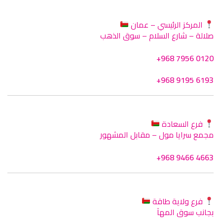
المركز الرئيسي – عمان
صلالة – شارع السلام – سوق الذهب
+968 7956 0120
+968 9195 6193
فرع السعادة
مجمع سرايا مول – مقابل المشهور
+968 9466 4663
فرع ولاية طاقة
بجانب سوق المهآ