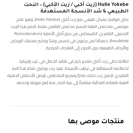
Huile Yokebe (زيت أكبي / زيت الأكبي) – النحت
الطبيعي & شد الأنسجة المستهدفة
نحتي قوامكِ بشكل طبيعي مع زيت أكبي (Huile Yokebe)، وهو علاج
موضعي متخصص للغاية للجسم مخصص للبالغين فقط. صُمم هذا الزيت
التجميلي التقليدي، المُستخلص من بذور أكبي الأصلية (Ricinodendron
heudelotii)، خصيصًا لمن يرغبون في تحسين وشدّ وتكبير منحنيات الوركين
والأرداف الطبيعية دون اللجوء إلى العلاجات الجراحية.
لطالما حظي زيت أكبي بتقدير كبير في تقاليد الجمال في غرب إفريقيا
لخصائصه الاستثنائية في ترطيب الأنسجة. يُعيد زيت يوكيبي ابتكار هذا السر
التقليدي ليُصبح زيت تدليك فاخرًا وسريع الامتصاص، يُوصل الأحماض الدهنية
الغنية بالعناصر الغذائية مباشرةً إلى بنية الجلد، مما يُعزز مرونته وحجمه.
منتجات موصى بها