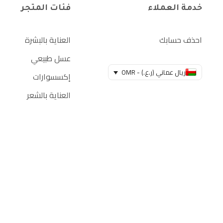
خدمة العملاء
فئات المتجر
احذف حسابك
العناية بالبشرة
عسل طبيعي
ريال عماني (ر.ع.) - OMR
إكسسوارات
العناية بالشعر