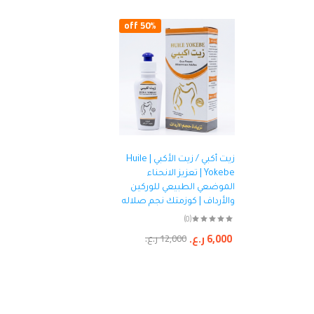
50% off
زيت أكبي / زيت الأكبي | Huile
Yokebe | تعزيز الانحناء
الموضعي الطبيعي للوركين
والأرداف | كوزمتك نجم صلاله
(0)
6,000
ر.ع.
12,000
ر.ع.