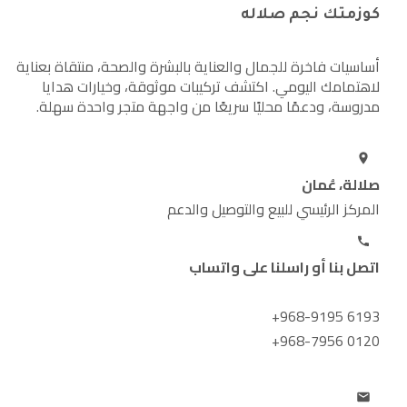
كوزمتك نجم صلاله
أساسيات فاخرة للجمال والعناية بالبشرة والصحة، منتقاة بعناية
لاهتمامك اليومي. اكتشف تركيبات موثوقة، وخيارات هدايا
مدروسة، ودعمًا محليًا سريعًا من واجهة متجر واحدة سهلة.
صلالة، عُمان
المركز الرئيسي للبيع والتوصيل والدعم
اتصل بنا أو راسلنا على واتساب
+968-9195 6193
+968-7956 0120