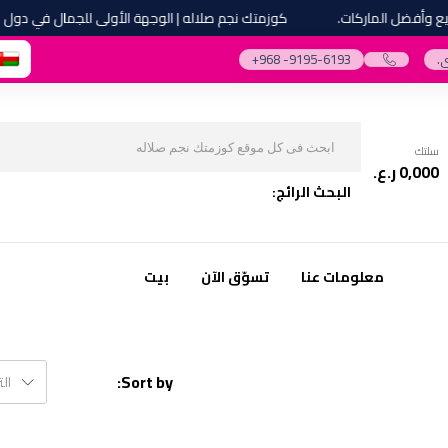
أفضل الماركات.
كوزمتك نجم صلاله | الوجهة الأولى للجمال في دول مجل
.
‎+968 -9195-6193‎
سلتك
0,000
ر.ع.
البحث الرائج:
معلومات عنا
تسوّق الآن
بيت
Sort by:
ال