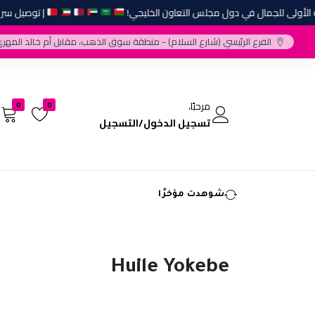
أولى للجمال في دول مجلس التعاون الخليجي!
| توصيل سريع و
الفرع الرئيسي (شارع السلام) - منطقة سوق الذهب، مقابل أم خالد المهري
مرحبًا،
0
0
تسجيل الدخول/التسجيل
شوهدت مؤخرًا
Huile Yokebe