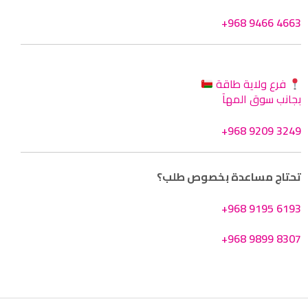
+968 9466 4663
فرع ولاية طاقة
بجانب سوق المهآ
+968 9209 3249
تحتاج مساعدة بخصوص طلب؟
+968 9195 6193
+968 9899 8307