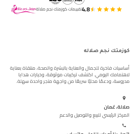
4.8
تقييمات كوزمتك نجم صلالة
كوزمتك نجم صلاله
أساسيات فاخرة للجمال والعناية بالبشرة والصحة، منتقاة بعناية
لاهتمامك اليومي. اكتشف تركيبات موثوقة، وخيارات هدايا
مدروسة، ودعمًا محليًا سريعًا من واجهة متجر واحدة سهلة.
صلالة، عُمان
المركز الرئيسي للبيع والتوصيل والدعم
اتصل بنا أو راسلنا على واتساب