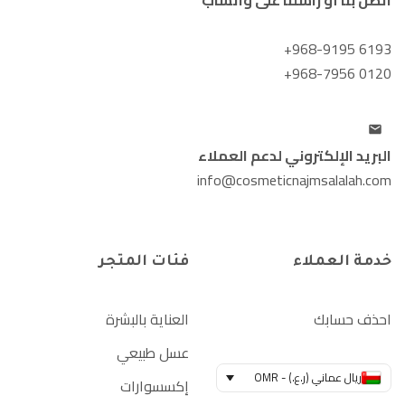
+968-9195 6193
+968-7956 0120
البريد الإلكتروني لدعم العملاء
info@cosmeticnajmsalalah.com
خدمة العملاء
فئات المتجر
احذف حسابك
العناية بالبشرة
عسل طبيعي
ريال عماني (ر.ع.) - OMR
إكسسوارات