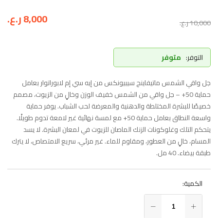
8,000
ر.ع.
10,000
ر.ع.
التوفر:
متوفر
جل واقي الشمس ماتيفاينج سيبيونكس من إيه سي إم لابوراتوار بعامل
حماية 50+ – جل واقي من الشمس خفيف الوزن وخالٍ من الزيوت، مصمم
خصيصًا للبشرة المختلطة والدهنية والمعرضة لحب الشباب. يوفر حماية
واسعة النطاق بعامل حماية 50+ مع لمسة نهائية غير لامعة تدوم طويلًا.
يتحكم التلك وغلوكونات الزنك الماصان للزيوت في لمعان البشرة. لا يسد
المسام، خالٍ من العطور، ومقاوم للماء. غير مرئي، سريع الامتصاص، لا يترك
طبقة بيضاء. 40 مل.
الكمية: