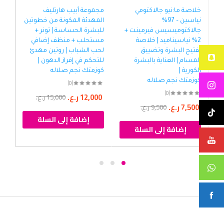
خلاصة ما:نيو جالاكتومي
مجموعة أبيب هارتليف
خلا
نياسين – 97%
المهدئة المكونة من خطوتين
وخل
جالاكتوميسيس فيرمينت +
للبشرة الحساسة | تونر +
ميك
2% نياسيناميد | خلاصة
مستحلب + منظف إضافي
وتق
تفتيح البشرة وتضييق
لحب الشباب | روتين مهدئ
المسام | العناية بالبشرة
للتحكم في إفراز الدهون |
صل
الكورية |
كوزمتك نجم صلاله
كوزمتك نجم صلاله
(0)
00
(0)
12,000
ر.ع.
15,000
ر.ع.
7,500
ر.ع.
9,500
ر.ع.
إضافة إلى السلة
إضافة إلى السلة