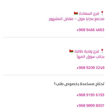
فرع السعادة
مجمع سرايا مول – مقابل المشهور
+968 9466 4663
فرع ولاية طاقة
بجانب سوق المهآ
+968 9209 3249
تحتاج مساعدة بخصوص طلب؟
+968 9195 6193
+968 9899 8307