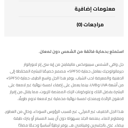
معلومات إضافية
مراجعات (0)
استمتع بحماية فائقة من الشمس دون لمعان.
جل واقي الشمس سيبيونكس ماتيفاينج من إيه سي إم لابوراتوار
ديرماتولوجيك بعامل حماية SPF50+ مصمم خصيصًا للبشرة المختلطة إلى
الدهنية والمعرضة لحب الشباب. يوفر هذا الجل واسع الطيف حماية SPF50+
من أشعة UVA وUVB، بينما يعمل على إضفاء لمسة نهائية غير لامعة على
البشرة بفضل التلك وغلوكونات الزنك الممتصة للزيوت، مما يقلل من إفراز
الدهون الزائدة ويمنحكِ لمسة نهائية مخملية غير لامعة تدوم طويلًا.
هذا الجل الخفيف غير المرئي، غير مُسبب للرؤوس السوداء، وخالٍ من العطور،
ومقاوم للماء، يمتصه الجلد بسهولة دون أن يسد المسام أو يترك طبقة
بيضاء. غني بالجلسرين وفيتامين هـ، يوفر ترطيبًا أساسيًا ودعمًا مضادًا