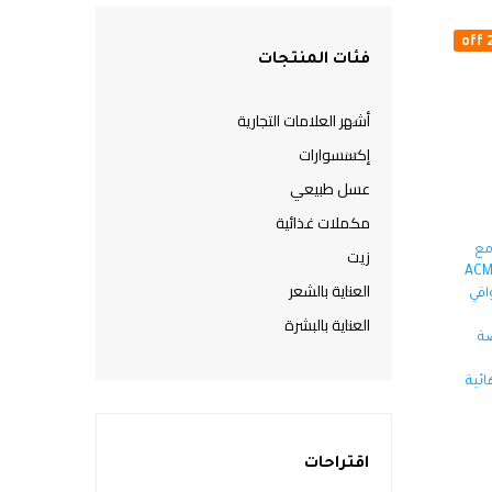
2
فئات المنتجات
أشهر العلامات التجارية
إكسسوارات
عسل طبيعي
مكملات غذائية
مع
زيت
ACM Sé
العناية بالشعر
SPF5+ – واقي
العناية بالبشرة
ضة
ئية
اقتراحات