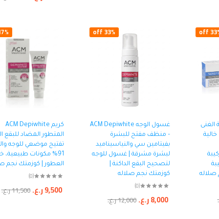
جهاز
لإزا
7% off
33% off
33% o
الفو
مطلي 
000
صابو
المل
 الغنى
غسول الوجه ACM Depiwhite
كريم ACM Depiwhite
جرام
ACM Sensitéli – خالية
– منظف مفتح للبشرة
المتطور المضاد للبقع الب
بفيتامين سي والنياسيناميد
تفتيح موضعي للوجه والي
000
كيبة
لبشرة مشرقة | غسول للوجه
91% مكونات طبيعية، خا
بة
لتصحيح البقع الداكنة |
العطور | كوزمتك نجم ص
 صلاله
كوزمتك نجم صلاله
(0)
(0)
9,500
ر.ع.
11,500
ر.ع.
8,000
ر.ع.
12,000
ر.ع.