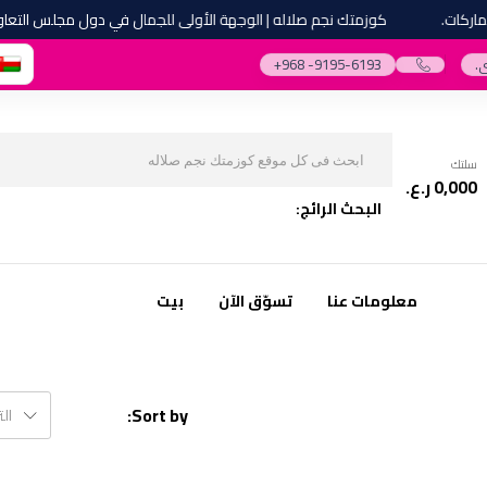
ات.
كوزمتك نجم صلاله | الوجهة الأولى للجمال في دول مجلس التعاون ا
.
‎+968 -9195-6193‎
سلتك
0,000
ر.ع.
البحث الرائج:
معلومات عنا
تسوّق الآن
بيت
Sort by:
ال