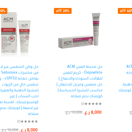
0% off
20% off
40% o
نظيف المنقي ACM
جل محيط العين ACM
جل واقي الشمس غير لا
لوجه
Dépiwhite – كريم للعين
من مختبرات bionex
للهالات السوداء والانتفاخ |
بعامل حماية 0
دهنية
جل منعش ومزيل للاحتقان |
شمس خالٍ من الزيوت
 كوزمتك
مناسب للبشرة الحساسة |
للبشرة الدهنية والمعر
كوزمتك نجم صلاله
لحب الشباب | غير
كوميدوغينيك، لمسة نها
(0)
غير لامعة | كوزمتك نجم
8,000
ر.ع.
ع.
10,000
ر.ع.
صلاله
(0)
8,000
ر.ع.
10,000
ر.ع.