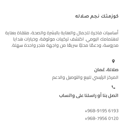
كوزمتك نجم صلاله
أساسيات فاخرة للجمال والعناية بالبشرة والصحة، منتقاة بعناية
لاهتمامك اليومي. اكتشف تركيبات موثوقة، وخيارات هدايا
مدروسة، ودعمًا محليًا سريعًا من واجهة متجر واحدة سهلة.
صلالة، عُمان
المركز الرئيسي للبيع والتوصيل والدعم
اتصل بنا أو راسلنا على واتساب
+968-9195 6193
+968-7956 0120