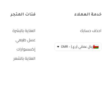
خدمة العملاء
فئات المتجر
احذف حسابك
العناية بالبشرة
عسل طبيعي
ريال عماني (ر.ع.) - OMR
إكسسوارات
العناية بالشعر