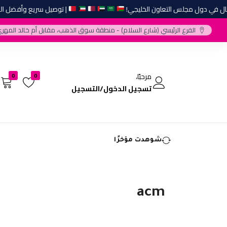
 في دول مجلس التعاون الخليجي!
| توصيل سريع وأفضل المارك
الفرع الرئيسي (شارع السلام) - منطقة سوق الذهب، مقابل أم خالد المهري
مرحبًا،
0
0
تسجيل الدخول/التسجيل
شوهدت مؤخرًا
acm