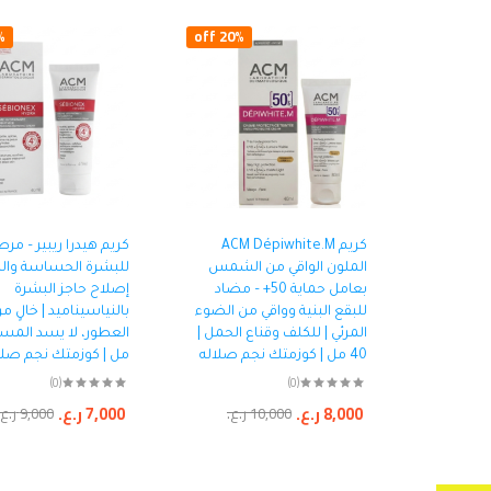
ff
20% off
كريم ACM Dépiwhite.M
كريم هيدرا ريبير – مر
الملون الواقي من الشمس
للبشرة الحساسة وال
بعامل حماية 50+ – مضاد
إصلاح حاجز البشرة
للبقع البنية وواقي من الضوء
بالنياسيناميد | خالٍ م
المرئي | للكلف وقناع الحمل |
40 مل | كوزمتك نجم صلاله
مل | كوزمتك نجم صلا
(0)
(0)
8,000
ر.ع.
7,000
ر.ع.
10,000
ر.ع.
9,000
ر.ع.