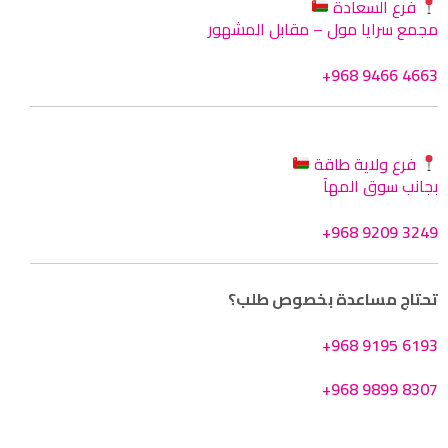
فرع السعادة
مجمع سرايا مول – مقابل المشهور
+968 9466 4663
فرع ولاية طاقة
بجانب سوق المهآ
+968 9209 3249
تحتاج مساعدة بخصوص طلب؟
+968 9195 6193
+968 9899 8307