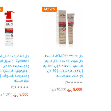
ff
20% off
جل ACM Dépiwhite النشط –
جل الت
جل موحد مضاد للبقع البنية |
Cybionex – غسول ل
للبشرة المختلطة إلى الدهنية
والجسم مع حمض
| يخفف التصبغات | 40 مل |
الجليكوليك للبشرة ال
كوزمتك نجم صلاله
والمعرضة للشوائب |
نجم صلاله
(0)
(0)
8,000
ر.ع.
10,000
ر.ع.
6,000
ر.ع.
10,000
ر.