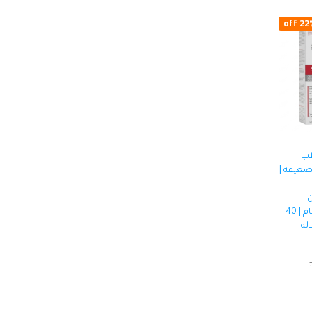
22% o
طب
ضعيفة |
ن
العطور، لا يسد المسام | 40
له