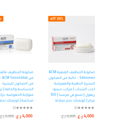
ff
33% off
صابونة التنظيف المنقية ACM
صابونة التنظيف فائقة
Sébionex – خالية من الصابون
من al
للبشرة الدهنية والمعرضة
من الصابون للبشرة
لحب الشباب | مركب سيبو-
الحساسة والجافة | تر
ريغول | صنع في فرنسا | 100
متوازنة الحموضة، تركي
غرام | كوزمتك نجم صلاله
صناعية | كوزمتك نجم
(0)
(0)
4,000
ر.ع.
4,000
ر.ع.
6,000
ر.ع.
6,000
ر.ع.