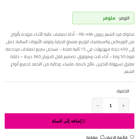
التوفر:
متوفر
مكواة فرد الشعر ريبون RE-484 – أداة تصفيف عالية الأداء مزودة بألواح
من التورمالين والسيراميك لتوزيع متساوٍ للحرارة وتوليد الأيونات السالبة. تصل
إلى 450 درجة فهرنهايت في 15 ثانية فقط – تسخين سريع لصباحات مزدحمة.
قوة 50 واط – أداء ثابت وموثوق. تصميم قابل للدوران 360 درجة – حلقة
تعليق لسهولة التخزين. نتائج ناعمة، ملساء، وخالية من التجعد لجميع أنواع
الشعر.
الكمية:
إضافة إلى السلة
قائمة الرغبات
مقارنة