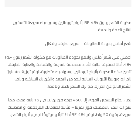
مكواة الشعر ريبون RE-484 | ألواح تورمالين وسيراميك سريعة التسخين
لنتائج ناعمة ولامعة
شعر أملس بجودة الصالونات – سريع، لطيف، وفعّال
احصلي على شعر أملس ولامع بجودة الصالونات مع مكواة الشعر ريبون RE-
484، أداة تصفيف عالية الأداء مصممة للسرعة والكفاءة والعناية اللطيفة.
تتميز هذه المكواة بألواح تورمالين وسيراميك متطورة، توفر توزيعًا متساويًا
للحرارة وتوليدًا للأيونات السالبة للحد من التجعد والكهرباء الساكنة وتلف
الشعر الناتج عن الحرارة، مع ترك الشعر ناعمًا ولامعًا.
يصل نظام التسخين القوي إلى 450 درجة فهرنهايت في 15 ثانية فقط، مما
يتيح لكِ البدء بالتصفيف فورًا تقريبًا – مثالية لصباحاتكِ المزدحمة أو لتعديلات
سريعة. بقوة 50 واط، توفر RE-484 أداءً ثابتًا وموثوقًا لجميع أنواع الشعر.