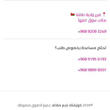
فرع ولاية طاقة
بجانب سوق المهآ
+968 9209 3249
تحتاج مساعدة بخصوص طلب؟
+968 9195 6193
+968 9899 8307
©2026
كوزمتك نجم صلاله
. جميع الحقوق محفوظة.