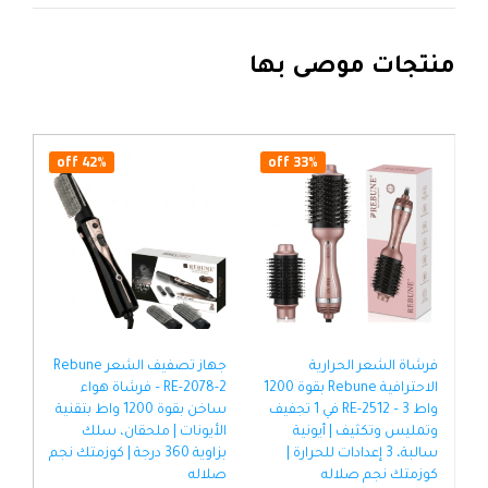
منتجات موصى بها
42% off
33% off
فرشاة الشعر الحرارية
جهاز تصفيف الشعر Rebune
مشط
الاحترافية Rebune بقوة 1200
RE-2078-2 – فرشاة هواء
كيو
واط RE-2512 – 3 في 1 تجفيف
ساخن بقوة 1200 واط بتقنية
الأ
وتمليس وتكثيف | أيونية
الأيونات | ملحقان، سلك
سالبة، 3 إعدادات للحرارة |
بزاوية 360 درجة | كوزمتك نجم
كوزمتك نجم صلاله
صلاله
| ك