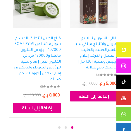
ناتالي ناتشورال تايلاندي
قناع الطين لتنظيف المسام
خلا
هيربال وايتنينج ميلكي سبا –
سوبر ماتشا من SOME BY MI
مقشر الجسم بالحليب
– 102000 جزء في المليون
جال
والعسل والكركم | علاج
ماتشا و120000 جزء في
2%
تبييض وتغذية | 120 مل |
المليون طين | قناع تنقية
تفت
كوزمتك نجم صلاله
للرؤوس السوداء والتحكم في
الم
إفراز الدهون | كوزمتك نجم
الك
(0)
صلاله
كوز
5,000
ر.ع.
7,000
ر.ع.
(0)
8,000
ر.ع.
00
10,000
ر.ع.
إضافة إلى السلة
إضافة إلى السلة