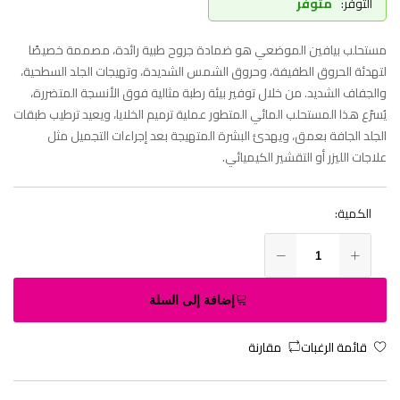
التوفر:
متوفر
مستحلب بيافين الموضعي هو ضمادة جروح طبية رائدة، مصممة خصيصًا
لتهدئة الحروق الطفيفة، وحروق الشمس الشديدة، وتهيجات الجلد السطحية،
والجفاف الشديد. من خلال توفير بيئة رطبة مثالية فوق الأنسجة المتضررة،
يُسرّع هذا المستحلب المائي المتطور عملية ترميم الخلايا، ويعيد ترطيب طبقات
الجلد الجافة بعمق، ويهدئ البشرة المتهيجة بعد إجراءات التجميل مثل
علاجات الليزر أو التقشير الكيميائي.
الكمية:
إضافة إلى السلة
قائمة الرغبات
مقارنة