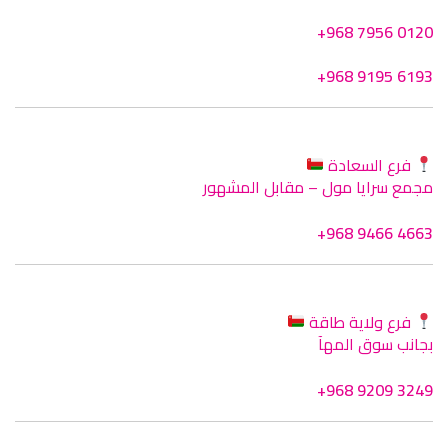
+968 7956 0120
+968 9195 6193
فرع السعادة
مجمع سرايا مول – مقابل المشهور
+968 9466 4663
فرع ولاية طاقة
بجانب سوق المهآ
+968 9209 3249