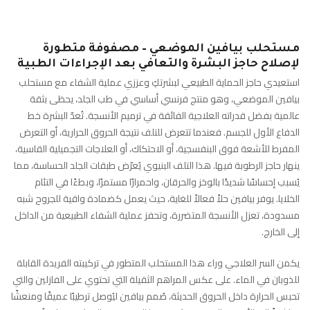
مستحلب بيافين الموضعي – مصفوفة متطورة
لإصلاح حاجز البشرة والتعافي بعد الإجراءات الطبية
استعيدي حاجز الحماية الطبيعي لبشرتكِ وعززي عملية الشفاء مع مستحلب
بيافين الموضعي، وهو منتج فرنسي أساسي في طب الجلد، يحظى بثقة
عالمية بفضل قدراته العلاجية الفائقة في ترميم الأنسجة. تُعدّ البشرة خط
الدفاع الأول للجسم. فعندما تتعرض للتلف نتيجة الحروق الحرارية، أو التعرض
المفرط للأشعة فوق البنفسجية، أو الاحتكاك، أو العلاجات التجميلية القاسية،
ينهار حاجز الرطوبة فيها. هذا التلف البنيوي يُعرّض طبقات الجلد الحساسة، مما
يُسبب إحساسًا شديدًا بالوخز والحرقان، واحمرارًا مستمرًا، وبطءًا في التئام
الخلايا. يوفر بيافين حلاً فعالاً للغاية، حيث يعمل كضمادة واقية للجروح شبه
مسدودة، تعزل الأنسجة المتضررة، وتحفز عملية الشفاء الطبيعية من الداخل
إلى الخارج.
يكمن السر العلاجي وراء هذا المستحلب المتطور في تركيبته الفريدة القابلة
للذوبان في الماء. على عكس المراهم الثقيلة التي تحتوي على الفازلين والتي
تحبس الحرارة داخل الحروق الحديثة، صُمم بيافين ليُوصل ترطيبًا عميقًا ومنعشًا