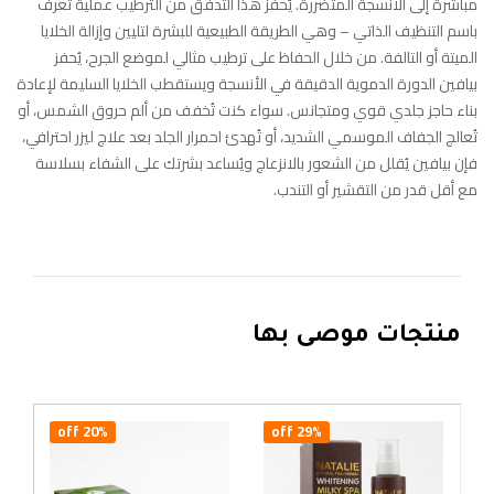
مباشرةً إلى الأنسجة المتضررة. يُحفز هذا التدفق من الترطيب عملية تُعرف
باسم التنظيف الذاتي – وهي الطريقة الطبيعية للبشرة لتليين وإزالة الخلايا
الميتة أو التالفة. من خلال الحفاظ على ترطيب مثالي لموضع الجرح، يُحفز
بيافين الدورة الدموية الدقيقة في الأنسجة ويستقطب الخلايا السليمة لإعادة
بناء حاجز جلدي قوي ومتجانس. سواء كنت تُخفف من ألم حروق الشمس، أو
تُعالج الجفاف الموسمي الشديد، أو تُهدئ احمرار الجلد بعد علاج ليزر احترافي،
فإن بيافين يُقلل من الشعور بالانزعاج ويُساعد بشرتك على الشفاء بسلاسة
مع أقل قدر من التقشير أو التندب.
منتجات موصى بها
20% off
29% off