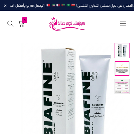
للجمال في دول مجلس التعاون الخليجي!
| توصيل سريع وأفضل الماركات.
×
0
الجودة
Cosmetic
Najm
ليست
Salalah
مُصادفة