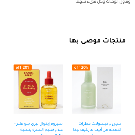
وتناول الوجبات وكل شيء بينهما.
منتجات موصى بها
20% off
20% off
سيروم كبسولات قطرات
سيروم إيكوال بيري جلو فلتر –
التهدئة من أبيب هارتليف تيكا
علاج تفتيح البشرة بنسبة
هيا