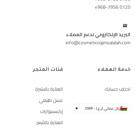
+968-7956 0120
البريد الإلكتروني لدعم العملاء
info@cosmeticnajmsalalah.com
خدمة العملاء
فئات المتجر
احذف حسابك
العناية بالبشرة
عسل طبيعي
ريال عماني (ر.ع.) - OMR
إكسسوارات
العناية بالشعر