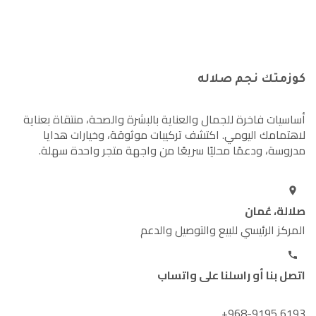
كوزمتك نجم صلاله
أساسيات فاخرة للجمال والعناية بالبشرة والصحة، منتقاة بعناية
لاهتمامك اليومي. اكتشف تركيبات موثوقة، وخيارات هدايا
مدروسة، ودعمًا محليًا سريعًا من واجهة متجر واحدة سهلة.
صلالة، عُمان
المركز الرئيسي للبيع والتوصيل والدعم
اتصل بنا أو راسلنا على واتساب
+968-9195 6193