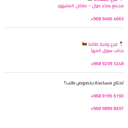
مجمع سرايا مول – مقابل المشهور
+968 9466 4663
فرع ولاية طاقة
بجانب سوق المهآ
+968 9209 3249
تحتاج مساعدة بخصوص طلب؟
+968 9195 6193
+968 9899 8307