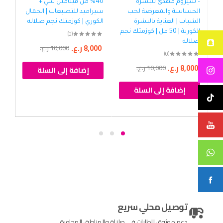
– سيروم مهدئ للبشرة
40% من فيتامين سي +
%
الحساسة والمعرضة لحب
سيراميد للتصبغات | الجمال
مه
الشباب | العناية بالبشرة
الكوري | كوزمتك نجم صلاله
ومن
الكورية | 50 مل | كوزمتك نجم
وال
(0)
صلاله
الج
8,000
ر.ع.
10,000
ر.ع.
صل
(0)
8,000
ر.ع.
10,000
ر.ع.
إضافة إلى السلة
00
إضافة إلى السلة
توصيل محلي سريع
دعم موثوق للطلبات في صلالة والمناطق المجاورة.