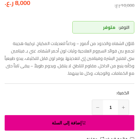
8,000
ر.ع.
10,000
ر.ع.
التوفر:
متوفر
مُلوّن الشفاه والخدود من ألموز – وداعاً لتعديلات المكياج. تركيبة هجينة
تجمع بين فوائد السيروم العلاجية وثبات لون أحمر الشفاه. غني بـ فيتامين
سي لتفتيح البشرة وفيتامين إي لتغذيتها. يوفر لون قابل للتكثيف، يبدو طبيعياً
وكأنه ينبع من الداخل. مقاوم للتلطخ، لا ينتقل، ويدوم طويلاً – يبقى ثابتاً حتى
مع الكمامات، والوجبات، وكل ما بينهما.
الكمية:
إضافة إلى السلة