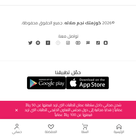
©2026
كوزمتك نجم صلاله
. جميع الحقوق محفوظة.
تواصل معنا:
حمّل تطبيقنا
العربية
English
(
الإنجليزية
)
شحن مجاني داخل سلطنة عمان للطلبات التي تزيد قيمتها عن 50 ريالاً
عمانياً | هدايا مجانية إلى دول مجلس التعاون الخليجي للطلبات التي تزيد
×
قيمتها عن 100 ريالاً عمانياً
الرئيسية
السلة
المفضلة
حسابي