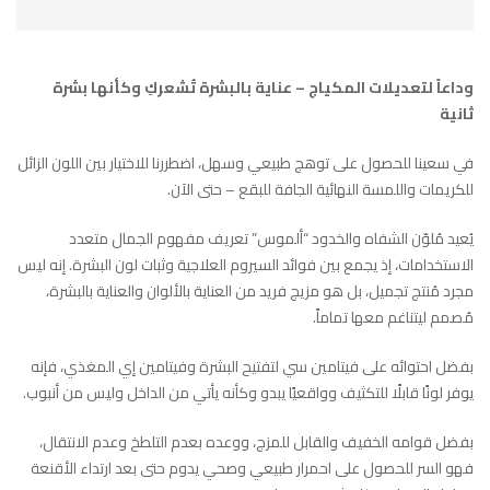
وداعاً لتعديلات المكياج – عناية بالبشرة تُشعركِ وكأنها بشرة
ثانية
في سعينا للحصول على توهج طبيعي وسهل، اضطررنا للاختيار بين اللون الزائل
للكريمات واللمسة النهائية الجافة للبقع – حتى الآن.
يُعيد مُلوّن الشفاه والخدود “ألموس” تعريف مفهوم الجمال متعدد
الاستخدامات، إذ يجمع بين فوائد السيروم العلاجية وثبات لون البشرة. إنه ليس
مجرد مُنتج تجميل، بل هو مزيج فريد من العناية بالألوان والعناية بالبشرة،
مُصمم ليتناغم معها تماماً.
بفضل احتوائه على فيتامين سي لتفتيح البشرة وفيتامين إي المغذي، فإنه
يوفر لونًا قابلًا للتكثيف وواقعيًا يبدو وكأنه يأتي من الداخل وليس من أنبوب.
بفضل قوامه الخفيف والقابل للمزج، ووعده بعدم التلطخ وعدم الانتقال،
فهو السر للحصول على احمرار طبيعي وصحي يدوم حتى بعد ارتداء الأقنعة