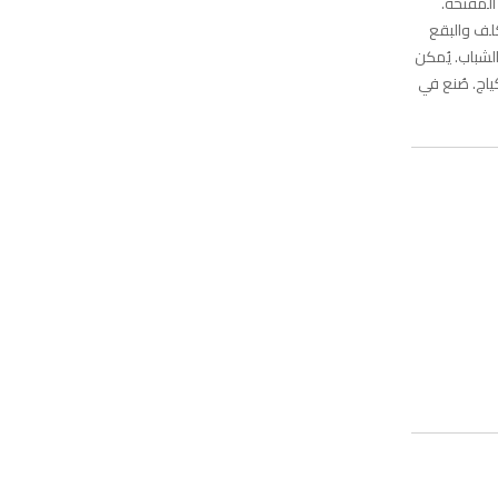
المفتحة.
كلف والبقع
لشباب. يُمكن
ج. صُنع في