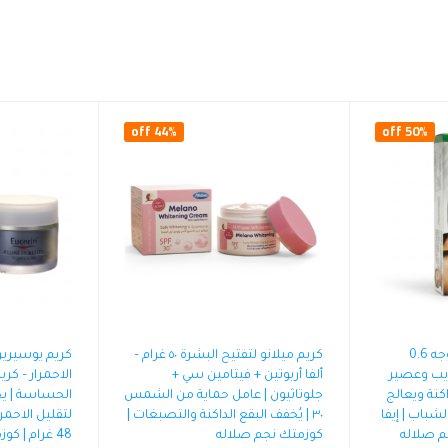
44% off
50% off
كريم إيفا سبوتليس للوجه 0.6
كريم ميلانو لتفتيح البشرة ٥٠ غرام –
كريم يوسيرين
ايب وعصير
ألفا أربوتين + فيتامين سي +
الاحمرار – كر
اكنة ويعالج
جلوتاثيون | عامل حماية من الشمس
الحساسة | يح
شباب | إيفا
٣٠ | يُخفف البقع الداكنة والتصبغات |
لتقليل الاحمرا
م صلاله
كوزمتك نجم صلاله
48 غرام | كوزمتك نجم صلاله