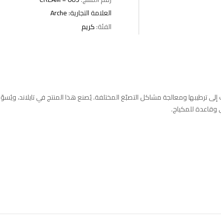
العلامة التجارية:
Arche
الفئة:
كريم
بالبشرة، يهدف إلى ترطيبها ومعالجة مشاكل التصبّغ المختلفة. يُصنع هذا المنتج في تايلاند، ويُسو
 وقاعدة للمكياج.