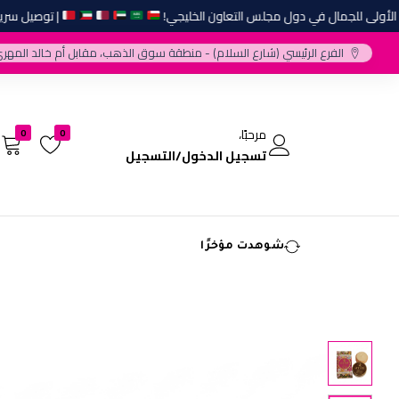
ولى للجمال في دول مجلس التعاون الخليجي!
| توصيل سريع وأ
الفرع الرئيسي (شارع السلام) - منطقة سوق الذهب، مقابل أم خالد المهري
مرحبًا،
0
0
تسجيل الدخول/التسجيل
شوهدت مؤخرًا