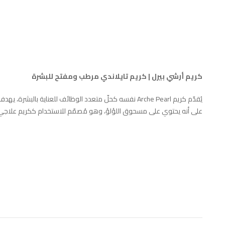
كريم أرشي بيرل | كريم تايلاندي مرطب ومفتح للبشرة
يُقدّم كريم Arche Pearl نفسه كحلّ متعدد الوظائف للعناية 
على أنه يحتوي على مسحوق اللؤلؤ، وهو مُصمّم للاستخدام ككريم علاجي