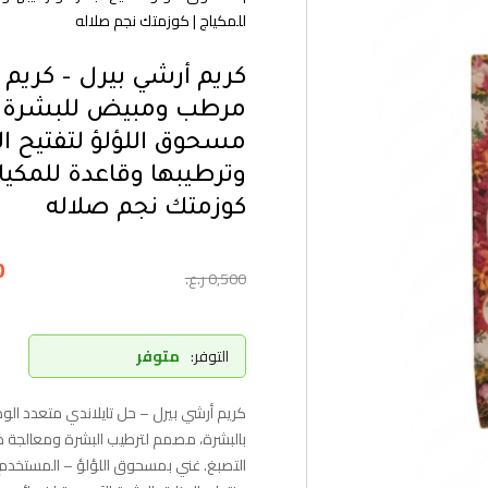
للمكياج | كوزمتك نجم صلاله
كريم أرشي بيرل – كريم ت
مرطب ومبيض للبشرة |
مسحوق اللؤلؤ لتفتيح ا
وترطيبها وقاعدة للمكياج
كوزمتك نجم صلاله
0
0,500
ر.ع.
التوفر:
متوفر
كريم أرشي بيرل – حل تايلاندي متعدد الوظ
بالبشرة، مصمم لترطيب البشرة ومعالجة
التصبغ. غني بمسحوق اللؤلؤ – المستخدم ت