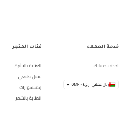
خدمة العملاء
فئات المتجر
احذف حسابك
العناية بالبشرة
عسل طبيعي
ريال عماني (ر.ع.) - OMR
إكسسوارات
العناية بالشعر