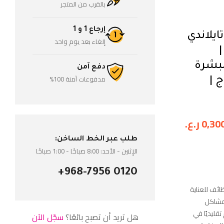
بالقرب من المتجر
إرجاع 1 و 1
ايلاندي
إلغاء بعد يوم واحد
لبشرة
دفع آمن
مدفوعات آمنة 100%
 |
0,30
ر.ع.
طلب عبر الخط الساخن:
الإثنين - الأحد: 8:00 صباحًا - 1:00 صباحًا
+968-7956 0120
ائف للعناية
 مشاكل
قليديًا في
هل تريد أن تصبح بائعًا؟
سجّل الآن