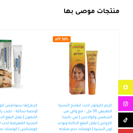
منتجات موصى بها
50% off
كريم كاروتون لايت لتفتيح البشرة
الطبيعي 30 مل – مع واقي من
أونصة سائلة – حليب ر
الشمس وكولاجين | غني بالبيتا
الليمون | يقلل البقع الد
كاروتين | يقلل البقع الداكنة ويوحد
البشرة المعرضة لحب ال
لون البشرة | كوزمتك نجم صلاله
كوزمتكس | كوزمتك نج