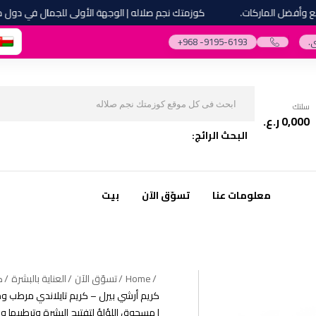
فضل الماركات.
كوزمتك نجم صلاله | الوجهة الأولى للجمال في دول مجلس
.
‎+968 -9195-6193‎
سلتك
0,000
ر.ع.
البحث الرائج:
معلومات عنا
تسوّق الآن
بيت
Home
تسوّق الآن
العناية بالبشرة
ك
كريم أرشي بيرل – كريم تايلاندي مرطب و
| مسحوق اللؤلؤ لتفتيح البشرة وترطيبها و