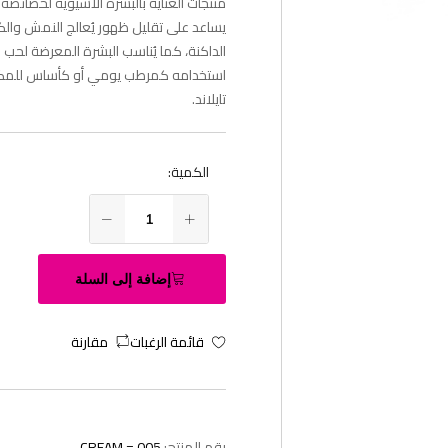
منتجات العناية بالبشرة الآسيوية لخصائصه 
يساعد على تقليل ظهور يُعالج النمش وال
الداكنة، كما يُناسب البشرة المعرضة لحب ا
استخدامه كمرطب يومي أو كأساس للمكيا
تايلاند.
الكمية:
إضافة إلى السلة
قائمة الرغبات
مقارنة
رقم المنتج:
CREAM = 005