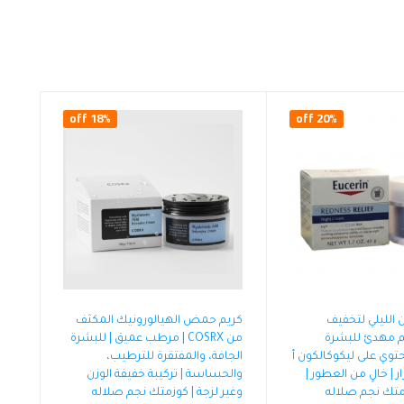
18% off
20% off
 الليلي لتخفيف
كريم حمض الهيالورونيك المكثف
يم مهدئ للبشرة
من COSRX | مرطب عميق | للبشرة
توي على ليكوكالكون أ
الجافة، والمفتقرة للترطيب،
ر | خالٍ من العطور |
والحساسة | تركيبة خفيفة الوزن
وغير لزجة | كوزمتك نجم صلاله