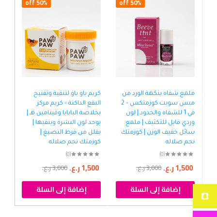
50% off
50% off
ملمع شفاه بنكهة الورد من
كريم باو باو لتنقية وتفتيح
ميس سويت كوزمتكس – 2
البقع الداكنة – كريم مركز
كري
في 1 للشفاه والخدود | لون
بخلاصة البابايا وفيتامين هـ |
الب
وردي قابل للتكثيف | ملمع
يوحد لون البشرة وينقيها |
وال
سائل خفيف الوزن | كوزمتك
يقلل من فرط التصبغ |
صل
نجم صلاله
كوزمتك نجم صلاله
(0)
(0)
00
1,500
ر.ع.
1,500
ر.ع.
3,000
ر.ع.
3,000
ر.ع.
إضافة إلى السلة
إضافة إلى السلة