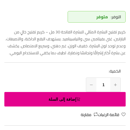
التوفر:
متوفر
كريم تفتيح البشرة المثالي للبشرة الفاتحة 30 مل – كريم تفتيح خالٍ من
البارابين، غني بفيتامين سي والنياسيناميد. يستهدف البقع الداكنة، والتصبغات،
وعدم توحد لون البشرة. خفيف الوزن، غير دهني، وسريع الامتصاص. يكشف
عن بشرة أكثر إشراقًا وتجانسًا ونضارة. لطيف بما يكفي للاستخدام اليومي.
الكمية:
إضافة إلى السلة
قائمة الرغبات
مقارنة