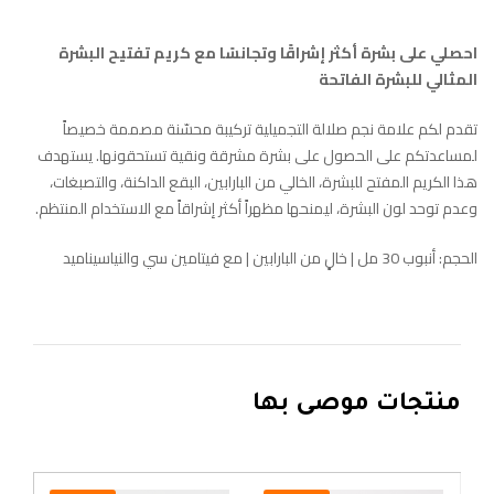
احصلي على بشرة أكثر إشراقًا وتجانسًا مع كريم تفتيح البشرة
المثالي للبشرة الفاتحة
تقدم لكم علامة نجم صلالة التجميلية تركيبة محسّنة مصممة خصيصاً
لمساعدتكم على الحصول على بشرة مشرقة ونقية تستحقونها. يستهدف
هذا الكريم المفتح للبشرة، الخالي من البارابين، البقع الداكنة، والتصبغات،
وعدم توحد لون البشرة، ليمنحها مظهراً أكثر إشراقاً مع الاستخدام المنتظم.
الحجم: أنبوب 30 مل | خالٍ من البارابين | مع فيتامين سي والنياسيناميد
منتجات موصى بها