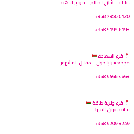
صلالة – شارع السلام – سوق الذهب
+968 7956 0120
+968 9195 6193
فرع السعادة
مجمع سرايا مول – مقابل المشهور
+968 9466 4663
فرع ولاية طاقة
بجانب سوق المهآ
+968 9209 3249