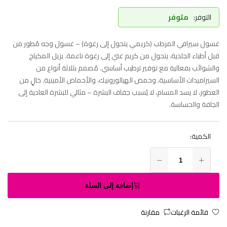
التوفر:
متوفر
غسول سيرافي المرطب (كريمي يتحول إلى رغوة) – غسول وجه مُطور من
قبل أطباء الجلدية، يتحول من كريم غني إلى رغوة ناعمة. يزيل المكياج
والشوائب بفعالية مع توفير ترطيب أساسي. مُصمم بثلاثة أنواع من
السيراميدات الأساسية، وحمض الهيالورونيك، والأحماض الأمينية. خالٍ من
العطور، لا يسد المسام، لا يُسبب جفاف البشرة – مثالي للبشرة العادية إلى
الجافة والحساسة.
الكمية:
إضافة إلى السلة
قائمة الرغبات
مقارنة