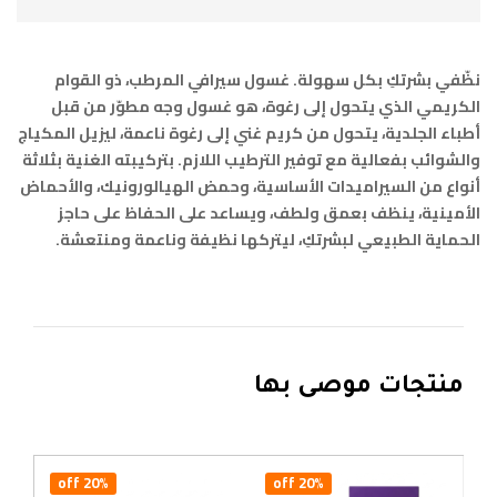
نظّفي بشرتكِ بكل سهولة. غسول سيرافي المرطب، ذو القوام
الكريمي الذي يتحول إلى رغوة، هو غسول وجه مطوّر من قبل
أطباء الجلدية، يتحول من كريم غني إلى رغوة ناعمة، ليزيل المكياج
والشوائب بفعالية مع توفير الترطيب اللازم. بتركيبته الغنية بثلاثة
أنواع من السيراميدات الأساسية، وحمض الهيالورونيك، والأحماض
الأمينية، ينظف بعمق ولطف، ويساعد على الحفاظ على حاجز
الحماية الطبيعي لبشرتكِ، ليتركها نظيفة وناعمة ومنتعشة.
منتجات موصى بها
20% off
20% off