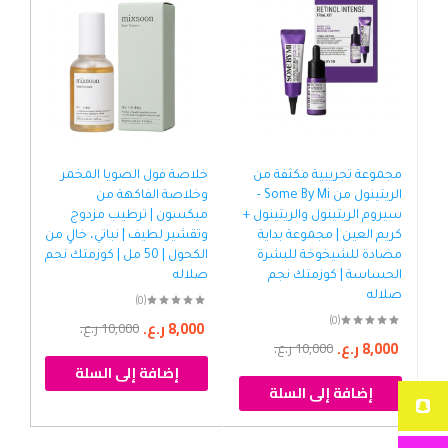
مجموعة تجريبية مكثفة من
خلاصة فول الصويا المخمر
عصا
الريتينول من Some By Mi –
وخلاصة الفاكهة من
للو
سيروم الريتينول والريتينول +
ميكسون | ترطيب مزدوج
كريم العين | مجموعة بداية
وتقشير لطيف | نباتي، خالٍ من
شم
مضادة للشيخوخة للبشرة
الكحول | 50 مل | كوزمتك نجم
الب
الحساسة | كوزمتك نجم
صلاله
طبق
صلاله
19 غرام | كوزمتك نجم صلاله
(0)
(0)
8,000
ر.ع.
10,000
ر.ع.
8,000
ر.ع.
00
10,000
ر.ع.
إضافة إلى السلة
إضافة إلى السلة