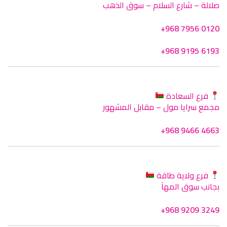
صلالة – شارع السلام – سوق الذهب
+968 7956 0120
+968 9195 6193
فرع السعادة
مجمع سرايا مول – مقابل المشهور
+968 9466 4663
فرع ولاية طاقة
بجانب سوق المهآ
+968 9209 3249