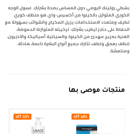
بسّطي روتينكِ اليومي دون المساس بصحة بشرتكِ. غسول الوجه
الكوري المتوازن بالكينوا من أكسيس-واي هو منظف كوري
لطيف ومتعدد الاستخدامات، يزيل المكياج والشوائب بسهولة مع
الحفاظ على حاجز ترطيب بشرتكِ. تركيبته المتوازنة الحموضة،
الغنية بمزيج مهدئ من الكينوا، والسينتيلا أسياتيكا، والآذريون،
تنظف بعمق ولطف، لتترك جميع أنواع البشرة ناعمة، هادئة،
ومنتعشة.
منتجات موصى بها
33% off
40% off