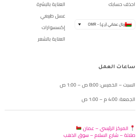
احذف حسابك
العناية بالبشرة
عسل طبيعي
ريال عماني (ر.ع.) - OMR
إكسسوارات
العناية بالشعر
ساعات العمل
السبت – الخميس: 8:00 ص – 1:00 ص
الجمعة: 4:00 م – 1:00 ص
المركز الرئيسي – عمان
صلالة – شارع السلام – سوق الذهب