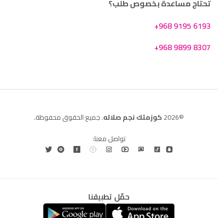
تحتاج مساعدة بخصوص طلب؟
+968 9195 6193
+968 9899 8307
©2026
كوزمتك نجم صلاله
. جميع الحقوق محفوظة.
تواصل معنا:
حمّل تطبيقنا