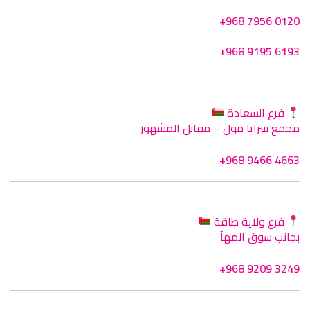
+968 7956 0120
+968 9195 6193
فرع السعادة
مجمع سرايا مول – مقابل المشهور
+968 9466 4663
فرع ولاية طاقة
بجانب سوق المهآ
+968 9209 3249