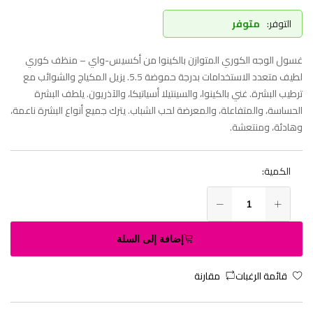
التوفر:
متوفر
غسول الوجه الكوري المتوازن بالكينوا من أكسيس-واي – منظف كوري
لطيف متعدد الاستخدامات بدرجة حموضة 5.5. يزيل المكياج والشوائب مع
ترطيب البشرة. غني بالكينوا، والسينتيلا أسياتيكا، والآذريون. يلطف البشرة
الحساسة، والمتفاعلة، والمعرضة لحب الشباب. يترك جميع أنواع البشرة ناعمة،
وهادئة، ومنتعشة.
الكمية:
إضافة إلى السلة
قائمة الرغبات
مقارنة