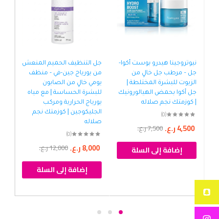
نيوتروجينا هيدرو بوست أكوا-
جل التنظيف الحميم المنعش
جل
جل – مرطب جل خالٍ من
من يورياج جين-في – منظف
بيو
الزيوت للبشرة المختلطة |
يومي خالٍ من الصابون
لطي
جل أكوا بحمض الهيالورونيك
للبشرة الحساسة | مع مياه
نبا
| كوزمتك نجم صلاله
يورياج الحرارية ومركب
| ك
الجليكوجين | كوزمتك نجم
(0)
صلاله
4,500
ر.ع.
00
7,500
ر.ع.
(0)
8,000
ر.ع.
12,000
ر.ع.
إضافة إلى السلة
إضافة إلى السلة