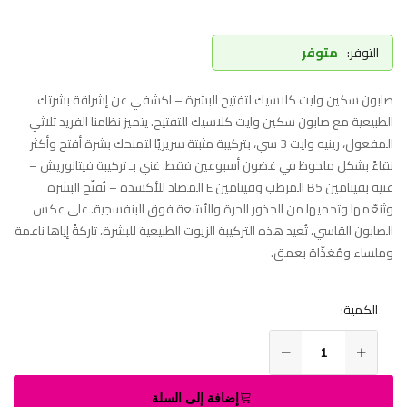
التوفر:
متوفر
صابون سكين وايت كلاسيك لتفتيح البشرة – اكشفي عن إشراقة بشرتك
الطبيعية مع صابون سكين وايت كلاسيك للتفتيح. يتميز نظامنا الفريد ثلاثي
المفعول، رينيه وايت 3 سي، بتركيبة مثبتة سريريًا لتمنحك بشرة أفتح وأكثر
نقاءً بشكل ملحوظ في غضون أسبوعين فقط. غني بـ تركيبة فيتانوريش –
غنية بفيتامين B5 المرطب وفيتامين E المضاد للأكسدة – تُفتّح البشرة
وتُنعّمها وتحميها من الجذور الحرة والأشعة فوق البنفسجية. على عكس
الصابون القاسي، تُعيد هذه التركيبة الزيوت الطبيعية للبشرة، تاركةً إياها ناعمة
وملساء ومُغذّاة بعمق.
الكمية:
إضافة إلى السلة