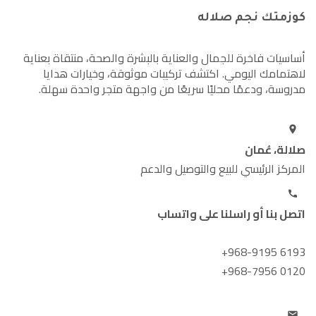
كوزمتك نجم صلاله
أساسيات فاخرة للجمال والعناية بالبشرة والصحة، منتقاة بعناية
لاهتمامك اليومي. اكتشف تركيبات موثوقة، وخيارات هدايا
مدروسة، ودعمًا محليًا سريعًا من واجهة متجر واحدة سهلة.
صلالة، عُمان
المركز الرئيسي للبيع والتوصيل والدعم
اتصل بنا أو راسلنا على واتساب
+968-9195 6193
+968-7956 0120