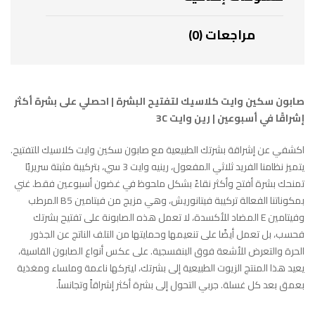
مراجعات (0)
صابون سكين وايت كلاسيك لتفتيح البشرة | احصلي على بشرة أكثر
إشراقًا في أسبوعين | رين وايت 3C
اكشفي عن إشراقة بشرتك الطبيعية مع صابون سكين وايت كلاسيك للتفتيح.
يتميز نظامنا الفريد ثلاثي المفعول، رينيه وايت 3 سي، بتركيبة مثبتة سريريًا
تمنحك بشرة أفتح وأكثر نقاءً بشكل ملحوظ في غضون أسبوعين فقط. غني
بمكوناتنا الفعالة تركيبة فيتانوريش، وهي مزيج من فيتامين B5 المرطب
وفيتامين E المضاد للأكسدة، لا تعمل هذه الصابونة على تفتيح بشرتك
فحسب، بل تعمل أيضًا على تنعيمها وحمايتها من التلف الناتج عن الجذور
الحرة والتعرض للأشعة فوق البنفسجية. على عكس أنواع الصابون القاسية،
يعيد هذا المنتج الزيوت الطبيعية إلى بشرتك، ليتركها ناعمة وملساء ومغذية
بعمق بعد كل غسلة. جربي التحول إلى بشرة أكثر إشراقاً وتجانساً.