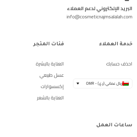
البريد الإلكتروني لدعم العملاء
info@cosmeticnajmsalalah.com
خدمة العملاء
فئات المتجر
احذف حسابك
العناية بالبشرة
عسل طبيعي
ريال عماني (ر.ع.) - OMR
إكسسوارات
العناية بالشعر
ساعات العمل