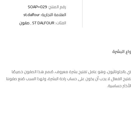
رقم المنتج:
SOAP=029
العلامة التجارية:
st.dalfour
الفئات:
ST DALFOUR
,
صابون
اع البشرة
ي بالجلوتاثيون، وهو عامل تفتيح بشرة معروف، صُمم هذا الصابون خصيصًا
تفتيح الفعال لا يجب أن يكون على حساب راحة البشرة، ولهذا السبب صُنع صابوننا
لأكثر حساسية.