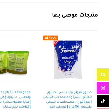
منتجات موصى بها
50% off
صابون فروزن وايت بلس – صابون
مجموعة العناية بالوجه ب
لتفتيح البشرة ومكافحة حب الشباب
والعسل | سيروم وكريم 
| جلوتاثيون + مستخلصات تبييض
| عناية مغذية للبشرة ال
طبيعية | 80 غرام | كوزمتك نجم
| كوزمتك نجم صلاله