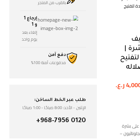
بالقرب من المتجر
دة لتفتيح
إرجاع 1
و 1
إلغاء بعد
يوم واحد
يف
رة |
دفع آمن
تفتيح
مدفوعات آمنة 100%
لاله
4,00
ر.ع.
طلب عبر الخط الساخن:
الإثنين - الأحد: 8:00 صباحًا - 1:00 صباحًا
+968-7956 0120
 على بشرة
لوتاثيون –