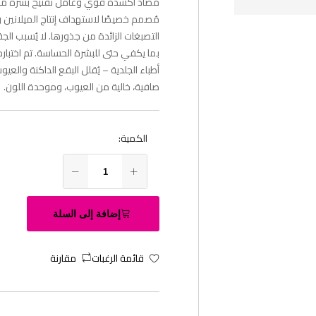
مضاد أكسدة قوي وعامل تفتيح بشرة م
مُصمم خصيصًا لاستهداف إنتاج الميلانين 
التصبغات الزائدة من جذورها. لا يُسبب ال
بما يكفي حتى للبشرة الحساسة. تم اختبار
أطباء الجلدية – يُقلل البقع الداكنة والعيو
صافية، خالية من العيوب، وموحدة اللون.
الكمية:
إضافة إلى السلة
قائمة الرغبات
مقارنة