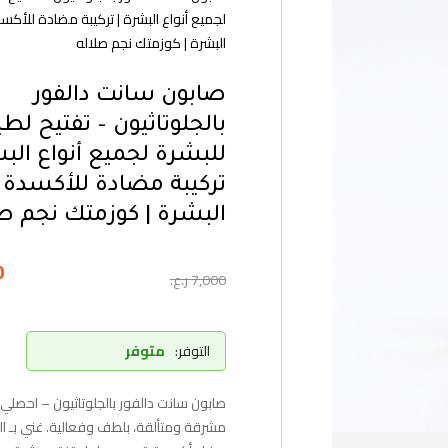
لجميع أنواع البشرة | تركيبة مضادة للأكس
البشرة | كوزمتك نجم صلاله
صابون سانت دالفور
بالجلوتاثيون – تفتيح لط
للبشرة لجميع أنواع البش
تركيبة مضادة للأكسدة ل
البشرة | كوزمتك نجم ص
0
7,000
ر.ع.
التوفر:
متوفر
صابون سانت دالفور بالجلوتاثيون – احصلي
مشرقة ومتألقة، بلطف وفعالية. غني بـ الج