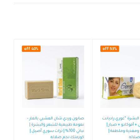
40% off
53% off
البشرة “غوري راديانت
صابون وردي شان العشبي بالغار –
 + أفوكادو + صبار |
نعومة طبيعية للشعر والبشرة |
 ومغذية وملطفة |
نباتي 100% | تراث سوري أصيل |
صلاله
كوزمتك نجم صلاله