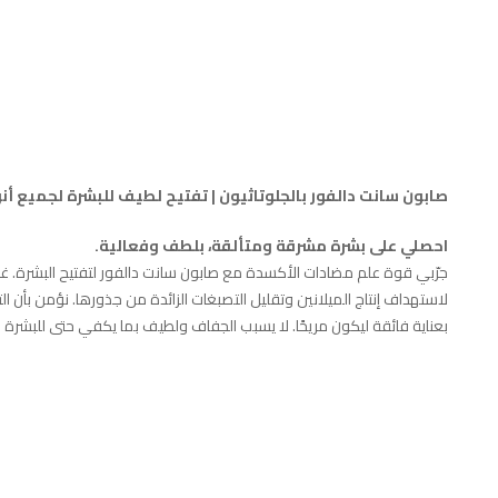
صابون سانت دالفور بالجلوتاثيون | تفتيح لطيف للبشرة لجميع أنو
احصلي على بشرة مشرقة ومتألقة، بلطف وفعالية.
جرّبي قوة علم مضادات الأكسدة مع صابون سانت دالفور لتفتيح البشرة. غن
لاستهداف إنتاج الميلانين وتقليل التصبغات الزائدة من جذورها. نؤمن بأن ال
بعناية فائقة ليكون مريحًا. لا يسبب الجفاف ولطيف بما يكفي حتى للبشرة ا