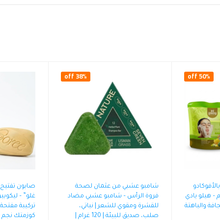
38% off
50% off
الأفوكادو
شامبو عشبي من عثمان لصحة
صابون تفتيح 
– هيلو يادي
فروة الرأس – شامبو عشبي مضاد
غلو” – ليكوبين
جافة والباهتة
للقشرة ومقوي للشعر | نباتي،
تركيبة مفتحة
صلب، صديق للبيئة | 120 غرام |
كوزمتك نجم 