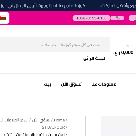
أفضل الماركات.
كوزمتك نجم صلاله | الوجهة الأولى للجمال في دول مجل
.
‎+968 -9195-6193‎
سلتك
0,000
ر.ع.
البحث الرائج:
معلومات عنا
تسوّق الآن
بيت
Home
تسوّق الآن
أشهر العلامات التج
ST DALFOUR
صابون سانت دالفور بالجلوتاثيون – تفتيح 