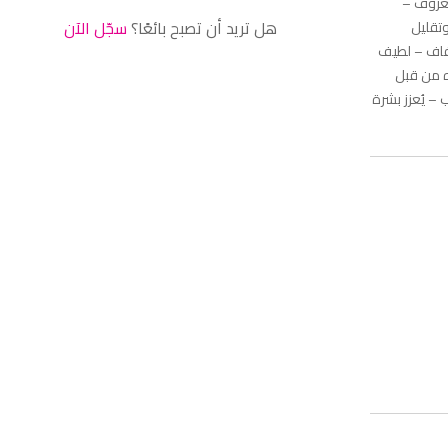
عروف –
هل تريد أن تصبح بائعًا؟
سجّل الآن
وتقليل
جفاف – لطيف
ه من قبل
ب – يُعزز بشرة