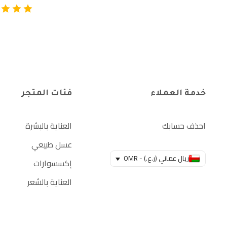
خدمة العملاء
فئات المتجر
احذف حسابك
العناية بالبشرة
عسل طبيعي
ريال عماني (ر.ع.) - OMR
إكسسوارات
العناية بالشعر