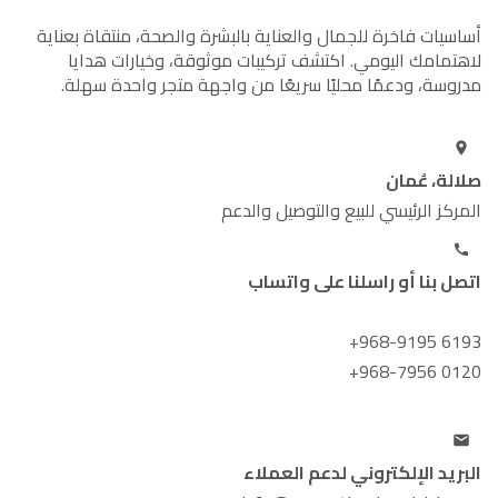
أساسيات فاخرة للجمال والعناية بالبشرة والصحة، منتقاة بعناية
لاهتمامك اليومي. اكتشف تركيبات موثوقة، وخيارات هدايا
مدروسة، ودعمًا محليًا سريعًا من واجهة متجر واحدة سهلة.
صلالة، عُمان
المركز الرئيسي للبيع والتوصيل والدعم
اتصل بنا أو راسلنا على واتساب
+968-9195 6193
+968-7956 0120
البريد الإلكتروني لدعم العملاء