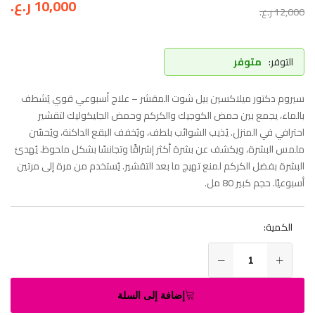
10,000
ر.ع.
12,000
ر.ع.
التوفر:
متوفر
سيروم دكتور ميلاكسين بيل شوت المقشر – علاج أسبوعي قوي يُشطف
بالماء، يجمع بين حمض الكوجيك والكركم وحمض الجليكوليك لتقشير
احترافي في المنزل. يُذيب الشوائب بلطف، ويُخفف البقع الداكنة، ويُحسّن
ملمس البشرة، ويكشف عن بشرة أكثر إشراقًا وتجانسًا بشكل ملحوظ. يُهدئ
البشرة بفضل الكركم لمنع تهيج ما بعد التقشير. يُستخدم من مرة إلى مرتين
أسبوعيًا. حجم كبير 80 مل.
الكمية:
إضافة إلى السلة