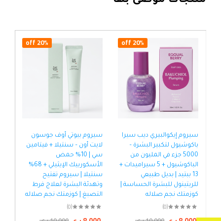
منتجات موصى بها
20% off
20% off
سيروم إيكوالبيري ديب سيرا
سيروم بيوتي أوف جوسون
سير
باكوشيول لتكبير البشرة –
لايت أون – سنتيلا + فيتامين
5000 جزء في المليون من
سي | 10% حمض
الباكوشيول + 5 سيراميدات +
الأسكوربيك الإيثيلي + 68%
%
13 ببتيد | بديل طبيعي
سنتيلا | سيروم تفتيح
الت
للريتينول للبشرة الحساسة |
وتهدئة البشرة لعلاج فرط
سير
كوزمتك نجم صلاله
التصبغ | كوزمتك نجم صلاله
وال
كوز
(0)
(0)
8,000
ر.ع.
8,000
ر.ع.
10,000
ر.ع.
10,000
ر.ع.