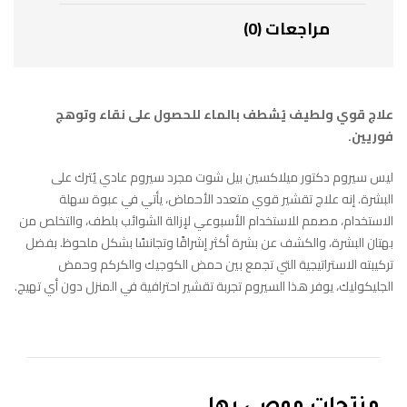
مراجعات (0)
علاج قوي ولطيف يُشطف بالماء للحصول على نقاء وتوهج
فوريين.
ليس سيروم دكتور ميلاكسين بيل شوت مجرد سيروم عادي يُترك على
البشرة. إنه علاج تقشير قوي متعدد الأحماض، يأتي في عبوة سهلة
الاستخدام، مصمم للاستخدام الأسبوعي لإزالة الشوائب بلطف، والتخلص من
بهتان البشرة، والكشف عن بشرة أكثر إشراقًا وتجانسًا بشكل ملحوظ. بفضل
تركيبته الاستراتيجية التي تجمع بين حمض الكوجيك والكركم وحمض
الجليكوليك، يوفر هذا السيروم تجربة تقشير احترافية في المنزل دون أي تهيج.