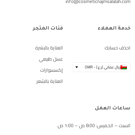
info@cosmeticnajmsalalah.com
خدمة العملاء
فئات المتجر
احذف حسابك
العناية بالبشرة
عسل طبيعي
ريال عماني (ر.ع.) - OMR
إكسسوارات
العناية بالشعر
ساعات العمل
السبت – الخميس: 8:00 ص – 1:00 ص