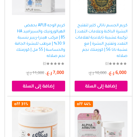
كريم الجسم ناتالي كلير لتفتيح
كريم الوجه APLB بحمض
البشرة الداكنة وعلامات التمدد |
الهيالورونيك والسيراميد HA
تركيبة عشبية تايلاندية لعلامات
B5 | مركب هيدرا-ريبير بنسبة
التمدد وتفتيح البشرة | مع
30.9% | مرطب للبشرة الجافة
عشبة ناتا 56 | كوزمتك نجم
والحساسة | 55 مل | كوزمتك
صلاله
نجم صلاله
(0)
(0)
6,000
ر.ع.
7,000
ر.ع.
10,000
ر.ع.
11,000
ر.ع.
إضافة إلى السلة
إضافة إلى السلة
31% off
44% off