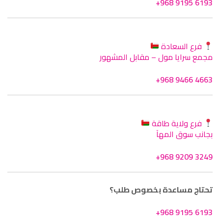
+968 9195 6193
فرع السعادة
مجمع سرايا مول – مقابل المشهور
+968 9466 4663
فرع ولاية طاقة
بجانب سوق المهآ
+968 9209 3249
تحتاج مساعدة بخصوص طلب؟
+968 9195 6193