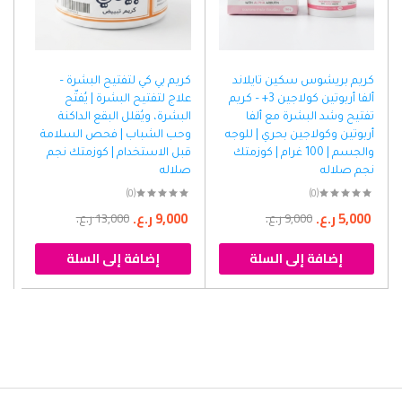
كريم بريشوس سكين تايلاند
كريم بي كي لتفتيح البشرة –
ألفا أربوتين كولاجين 3+ – كريم
علاج لتفتيح البشرة | يُفتّح
تفتيح وشد البشرة مع ألفا
البشرة، ويُقلل البقع الداكنة
أربوتين وكولاجين بحري | للوجه
وحب الشباب | فحص السلامة
والجسم | 100 غرام | كوزمتك
قبل الاستخدام | كوزمتك نجم
نجم صلاله
صلاله
(0)
(0)
5,000
ر.ع.
9,000
ر.ع.
9,000
ر.ع.
13,000
ر.ع.
إضافة إلى السلة
إضافة إلى السلة