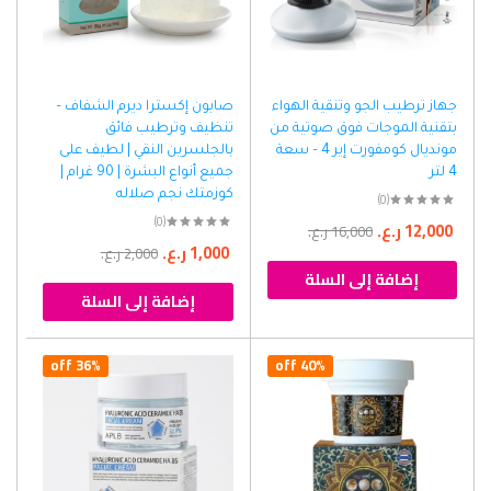
جهاز ترطيب الجو وتنقية الهواء
صابون إكسترا ديرم الشفاف –
بتقنية الموجات فوق صوتية من
تنظيف وترطيب فائق
مونديال كومفورت إير 4 – سعة
بالجلسرين النقي | لطيف على
4 لتر
جميع أنواع البشرة | 90 غرام |
كوزمتك نجم صلاله
(0)
(0)
12,000
ر.ع.
16,000
ر.ع.
1,000
ر.ع.
2,000
ر.ع.
إضافة إلى السلة
إضافة إلى السلة
36% off
40% off