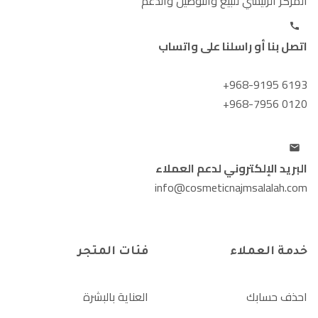
المركز الرئيسي للبيع والتوصيل والدعم
اتصل بنا أو راسلنا على واتساب
+968-9195 6193
+968-7956 0120
البريد الإلكتروني لدعم العملاء
info@cosmeticnajmsalalah.com
خدمة العملاء
فئات المتجر
احذف حسابك
العناية بالبشرة