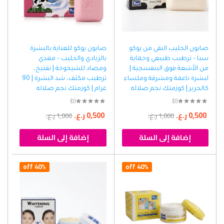
صابون الحليب النقي من يوكو
صابون يوكو للعناية بالبشرة
سبا – ترطيب طبيعي وحماية
بالزبادي والحليب – مغذي
من الأشعة فوق البنفسجية |
ومضاد للشيخوخة | تفتيح،
لبشرة ناعمة ومشرقة وملساء
ترطيب مكثف، شد البشرة | 90
كالحرير | كوزمتك نجم صلاله
غرام | كوزمتك نجم صلاله
(0)
(0)
0,500
ر.ع.
0,500
ر.ع.
1,000
ر.ع.
1,000
ر.ع.
إضافة إلى السلة
إضافة إلى السلة
40% off
40% off