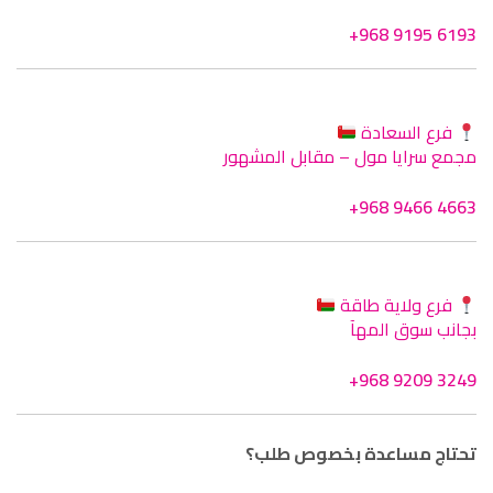
+968 9195 6193
فرع السعادة
مجمع سرايا مول – مقابل المشهور
+968 9466 4663
فرع ولاية طاقة
بجانب سوق المهآ
+968 9209 3249
تحتاج مساعدة بخصوص طلب؟