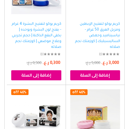
كريم يوكو لتفتيح الإبطين
كريم يوكو لتفتيح البشرة 4 غرام
ومزيل العرق 50 غرام –
– يفتح لون البشرة ويوحده |
نياسيناميد وحمض
يخفي البقع الداكنة | حجم تجريبي
الساليسيليك | كوزمتك نجم
وعلاج موضعي | كوزمتك نجم
صلاله
صلاله
(0)
(0)
3,000
ر.ع.
0,300
ر.ع.
5,000
ر.ع.
0,500
ر.ع.
إضافة إلى السلة
إضافة إلى السلة
40% off
40% off