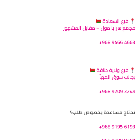
فرع السعادة
مجمع سرايا مول – مقابل المشهور
+968 9466 4663
فرع ولاية طاقة
بجانب سوق المهآ
+968 9209 3249
تحتاج مساعدة بخصوص طلب؟
+968 9195 6193