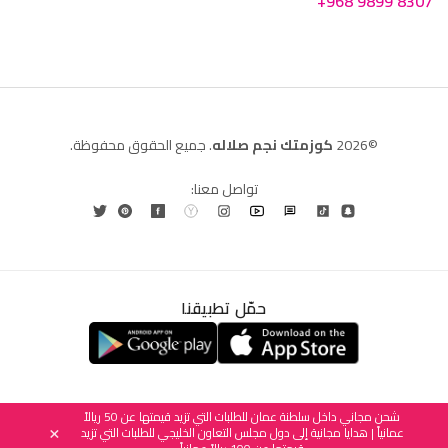
+968 9899 8307
©2026
كوزمتك نجم صلاله
. جميع الحقوق محفوظة.
تواصل معنا:
حمّل تطبيقنا
العربية
English
(
الإنجليزية
)
شحن مجاني داخل سلطنة عمان للطلبات التي تزيد قيمتها عن 50 ريالاً
عمانياً | هدايا مجانية إلى دول مجلس التعاون الخليجي للطلبات التي تزيد
×