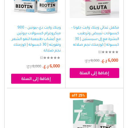
مكمل غذائي وينك وايت جلوتا –
وينك وايت دي-بيوتين – 900
كبسولات تبييض وترطيب
ميكروغرام كبسولات بيوتين
البشرة مع إل-سيستين | 30
مع أعشاب طبيعية لنمو الشعر
كبسولة | كوزمتك نجم صلاله
وتقويته | 30 كبسولة | كوزمتك
نجم صلاله
(0)
(0)
6,000
ر.ع.
8,000
ر.ع.
6,000
ر.ع.
8,000
ر.ع.
إضافة إلى السلة
إضافة إلى السلة
25% off