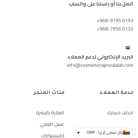
اتصل بنا أو راسلنا على واتساب
+968-9195 6193
+968-7956 0120
البريد الإلكتروني لدعم العملاء
info@cosmeticnajmsalalah.com
خدمة العملاء
فئات المتجر
احذف حسابك
العناية بالبشرة
عسل طبيعي
ريال عماني (ر.ع.) - OMR
إكسسوارات