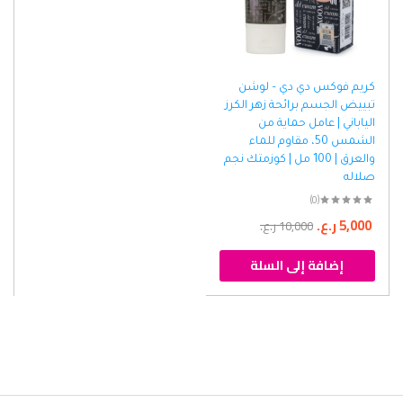
كريم فوكس دي دي – لوشن
تبييض الجسم برائحة زهر الكرز
الياباني | عامل حماية من
الشمس 50، مقاوم للماء
والعرق | 100 مل | كوزمتك نجم
صلاله
(0)
5,000
ر.ع.
10,000
ر.ع.
إضافة إلى السلة