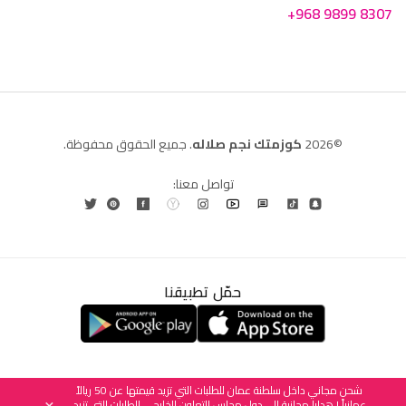
+968 9899 8307
©2026
كوزمتك نجم صلاله
. جميع الحقوق محفوظة.
تواصل معنا:
حمّل تطبيقنا
العربية
English
(
الإنجليزية
)
شحن مجاني داخل سلطنة عمان للطلبات التي تزيد قيمتها عن 50 ريالاً
عمانياً | هدايا مجانية إلى دول مجلس التعاون الخليجي للطلبات التي تزيد
×