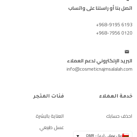
اتصل بنا أو راسلنا على واتساب
+968-9195 6193
+968-7956 0120
البريد الإلكتروني لدعم العملاء
info@cosmeticnajmsalalah.com
خدمة العملاء
فئات المتجر
احذف حسابك
العناية بالبشرة
عسل طبيعي
ريال عماني (ر.ع.) - OMR