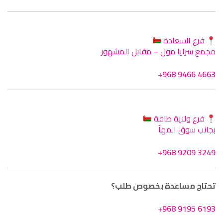
فرع السعادة
مجمع سرايا مول – مقابل المشهور
+968 9466 4663
فرع ولاية طاقة
بجانب سوق المهآ
+968 9209 3249
تحتاج مساعدة بخصوص طلب؟
+968 9195 6193