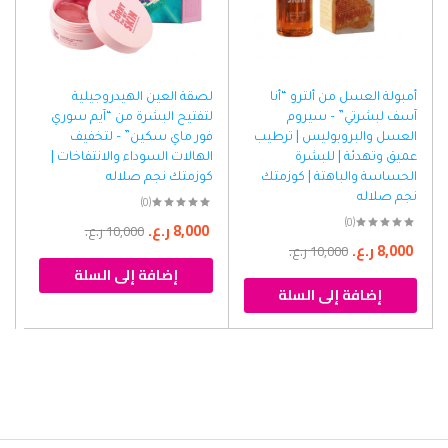
أمبولة العسل من ألترو “أنا
لصقة العين الهيدروجيلية
آسف لبشرتي” – سيروم
لتفتيح البشرة من “آيم سوري
العسل والبروبوليس | ترطيب
فور ماي سكين” – لتخفيف
عميق وتهدئة | للبشرة
الهالات السوداء والانتفاخات |
الحساسة والباهتة | كوزمتك
كوزمتك نجم صلاله
نجم صلاله
(0)
(0)
8,000
ر.ع.
10,000
ر.ع.
8,000
ر.ع.
10,000
ر.ع.
إضافة إلى السلة
إضافة إلى السلة