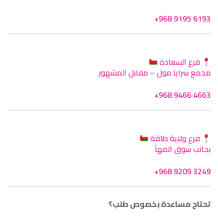
+968 9195 6193
فرع السعادة
مجمع سرايا مول – مقابل المشهور
+968 9466 4663
فرع ولاية طاقة
بجانب سوق المهآ
+968 9209 3249
تحتاج مساعدة بخصوص طلب؟