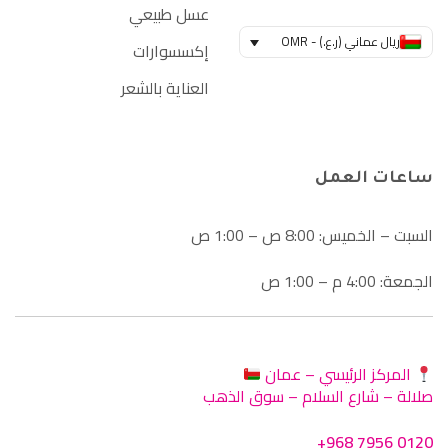
عسل طبيعي
ريال عماني (ر.ع.) - OMR
إكسسوارات
العناية بالشعر
ساعات العمل
السبت – الخميس: 8:00 ص – 1:00 ص
الجمعة: 4:00 م – 1:00 ص
المركز الرئيسي – عمان
صلالة – شارع السلام – سوق الذهب
+968 7956 0120