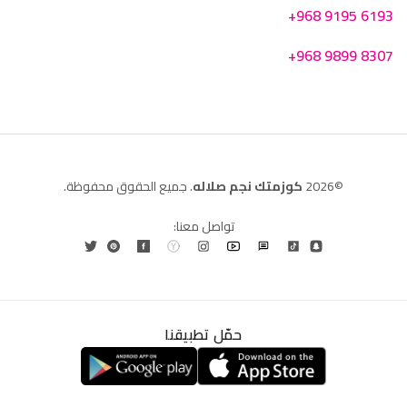
+968 9195 6193
+968 9899 8307
©2026
كوزمتك نجم صلاله
. جميع الحقوق محفوظة.
تواصل معنا:
حمّل تطبيقنا