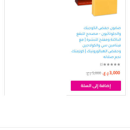
صابون حمض الكوجيك
والجلوتاثيون – مصحح للبقع
الداكنة ومفتح للبشرة | مع
فيتامين سي والكولاجين
وحمض الهيالورونيك | كوزمتك
نجم صلاله
(0)
3,000
ر.ع.
5,000
ر.ع.
إضافة إلى السلة