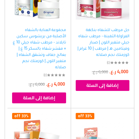
جل مرطب للشفاه بنكهة
مجموعة العناية بالشفاه
الفراولة الثمينة – مرطب شفاه
الأصلية من بريشوس سكين
جيلي متغير اللون | صبار
تايلاند – مرطب شفاه جيلي 10 غ
وفيتامين هـ | مرطب | 10 غرام |
+ مقشر شفاه بالسكر 15 غ |
كوزمتك نجم صلاله
يعالج جفاف وتشقق الشفاه |
متغير اللون | كوزمتك نجم
(0)
صلاله
4,000
ر.ع.
6,000
ر.ع.
(0)
4,000
ر.ع.
6,000
ر.ع.
إضافة إلى السلة
إضافة إلى السلة
33% off
33% off