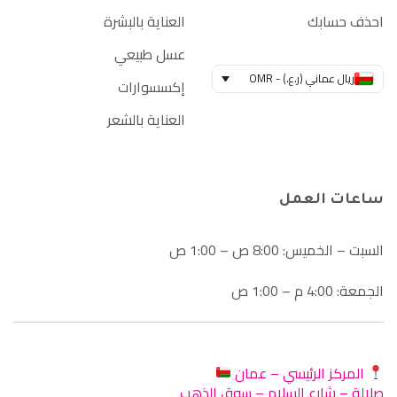
احذف حسابك
العناية بالبشرة
عسل طبيعي
ريال عماني (ر.ع.) - OMR
إكسسوارات
العناية بالشعر
ساعات العمل
السبت – الخميس: 8:00 ص – 1:00 ص
الجمعة: 4:00 م – 1:00 ص
المركز الرئيسي – عمان
صلالة – شارع السلام – سوق الذهب