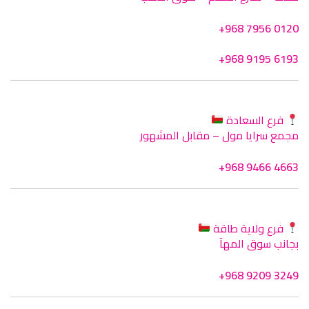
+968 7956 0120
+968 9195 6193
فرع السعادة
مجمع سرايا مول – مقابل المشهور
+968 9466 4663
فرع ولاية طاقة
بجانب سوق المهآ
+968 9209 3249