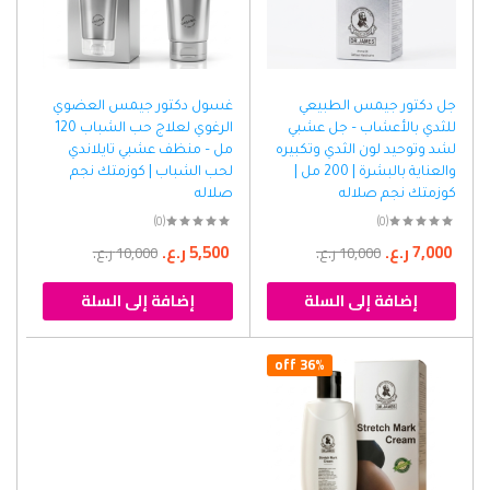
جل دكتور جيمس الطبيعي
غسول دكتور جيمس العضوي
للثدي بالأعشاب – جل عشبي
الرغوي لعلاج حب الشباب 120
لشد وتوحيد لون الثدي وتكبيره
مل – منظف عشبي تايلاندي
والعناية بالبشرة | 200 مل |
لحب الشباب | كوزمتك نجم
كوزمتك نجم صلاله
صلاله
(0)
(0)
7,000
ر.ع.
5,500
ر.ع.
10,000
ر.ع.
10,000
ر.ع.
إضافة إلى السلة
إضافة إلى السلة
36% off