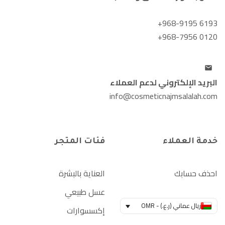
+968-9195 6193
+968-7956 0120
البريد الإلكتروني لدعم العملاء
info@cosmeticnajmsalalah.com
خدمة العملاء
فئات المتجر
احذف حسابك
العناية بالبشرة
عسل طبيعي
ريال عماني (ر.ع.) - OMR
إكسسوارات