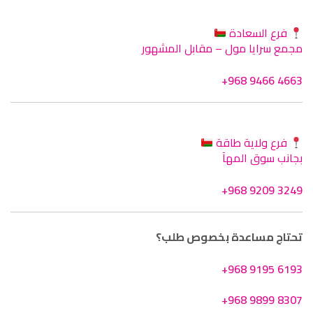
فرع السعادة
مجمع سرايا مول – مقابل المشهور
+968 9466 4663
فرع ولاية طاقة
بجانب سوق المهآ
+968 9209 3249
تحتاج مساعدة بخصوص طلب؟
+968 9195 6193
+968 9899 8307