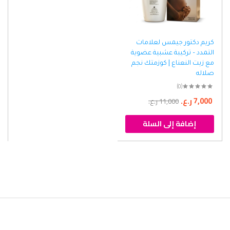
كريم دكتور جيمس لعلامات
التمدد – تركيبة عشبية عضوية
مع زيت النعناع | كوزمتك نجم
صلاله
(0)
7,000
ر.ع.
11,000
ر.ع.
إضافة إلى السلة