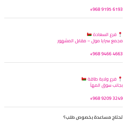
+968 9195 6193
فرع السعادة
مجمع سرايا مول – مقابل المشهور
+968 9466 4663
فرع ولاية طاقة
بجانب سوق المهآ
+968 9209 3249
تحتاج مساعدة بخصوص طلب؟