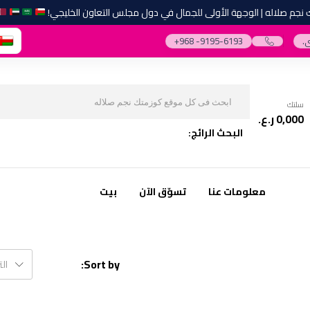
 صلاله | الوجهة الأولى للجمال في دول مجلس التعاون الخليجي!
.
‎+968 -9195-6193‎
سلتك
0,000
ر.ع.
البحث الرائج:
معلومات عنا
تسوّق الآن
بيت
Sort by:
ال