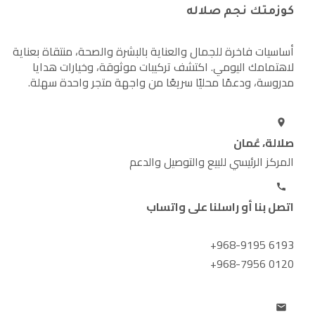
كوزمتك نجم صلاله
أساسيات فاخرة للجمال والعناية بالبشرة والصحة، منتقاة بعناية
لاهتمامك اليومي. اكتشف تركيبات موثوقة، وخيارات هدايا
مدروسة، ودعمًا محليًا سريعًا من واجهة متجر واحدة سهلة.
صلالة، عُمان
المركز الرئيسي للبيع والتوصيل والدعم
اتصل بنا أو راسلنا على واتساب
+968-9195 6193
+968-7956 0120