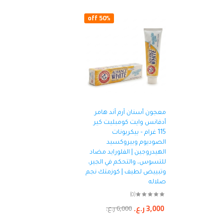
50% off
معجون أسنان آرم آند هامر
أدفانس وايت كومبليت كير
115 غرام – بيكربونات
الصوديوم وبيروكسيد
الهيدروجين | الفلورايد مضاد
للتسوس، والتحكم في الجير،
وتبييض لطيف | كوزمتك نجم
صلاله
(0)
3,000
ر.ع.
6,000
ر.ع.