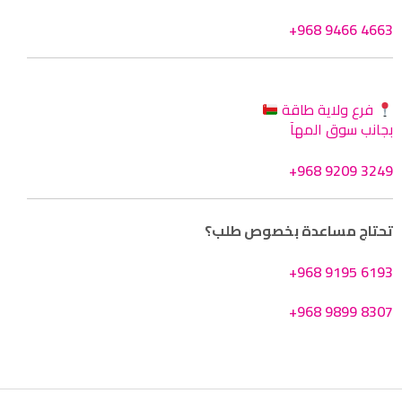
+968 9466 4663
فرع ولاية طاقة
بجانب سوق المهآ
+968 9209 3249
تحتاج مساعدة بخصوص طلب؟
+968 9195 6193
+968 9899 8307