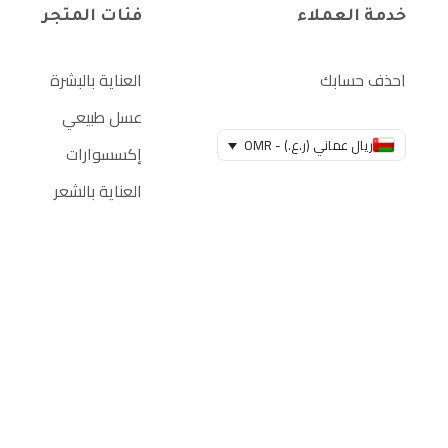
خدمة العملاء
فئات المتجر
احذف حسابك
العناية بالبشرة
عسل طبيعي
ريال عماني (ر.ع.) - OMR
إكسسوارات
العناية بالشعر