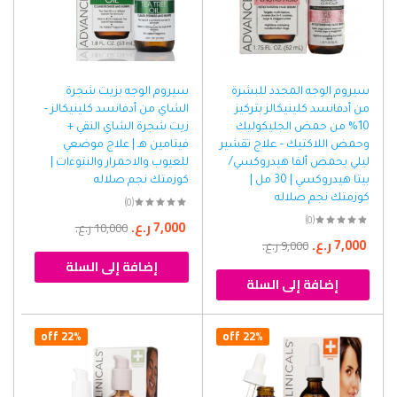
سيروم الوجه المجدد للبشرة
سيروم الوجه بزيت شجرة
من أدفانسد كلينيكالز بتركيز
الشاي من أدفانسد كلينيكالز –
10% من حمض الجليكوليك
زيت شجرة الشاي النقي +
وحمض اللاكتيك – علاج تقشير
فيتامين هـ | علاج موضعي
ليلي بحمض ألفا هيدروكسي/
للعيوب والاحمرار والنتوءات |
بيتا هيدروكسي | 30 مل |
كوزمتك نجم صلاله
كوزمتك نجم صلاله
(0)
(0)
7,000
ر.ع.
10,000
ر.ع.
7,000
ر.ع.
9,000
ر.ع.
إضافة إلى السلة
إضافة إلى السلة
22% off
22% off