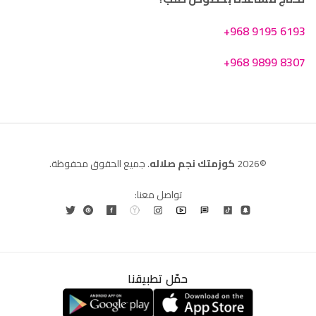
+968 9195 6193
+968 9899 8307
©2026
كوزمتك نجم صلاله
. جميع الحقوق محفوظة.
تواصل معنا:
حمّل تطبيقنا