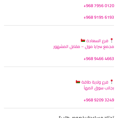
+968 7956 0120
+968 9195 6193
فرع السعادة
مجمع سرايا مول – مقابل المشهور
+968 9466 4663
فرع ولاية طاقة
بجانب سوق المهآ
+968 9209 3249
تحتاج مساعدة بخصوص طلب؟