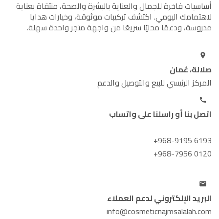
أساسيات فاخرة للجمال والعناية بالبشرة والصحة، منتقاة بعناية
لاهتمامك اليومي. اكتشف تركيبات موثوقة، وخيارات هدايا
مدروسة، ودعمًا محليًا سريعًا من واجهة متجر واحدة سهلة.
صلالة، عُمان
المركز الرئيسي للبيع والتوصيل والدعم
اتصل بنا أو راسلنا على واتساب
+968-9195 6193
+968-7956 0120
البريد الإلكتروني لدعم العملاء
info@cosmeticnajmsalalah.com