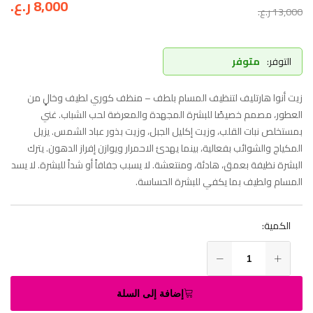
8,000
ر.ع.
13,000
ر.ع.
التوفر:
متوفر
زيت أنوا هارتليف لتنظيف المسام بلطف – منظف كوري لطيف وخالٍ من
العطور، مصمم خصيصًا للبشرة المجهدة والمعرضة لحب الشباب. غني
بمستخلص نبات القلب، وزيت إكليل الجبل، وزيت بذور عباد الشمس. يزيل
المكياج والشوائب بفعالية، بينما يهدئ الاحمرار ويوازن إفراز الدهون. يترك
البشرة نظيفة بعمق، هادئة، ومنتعشة. لا يسبب جفافاً أو شداً للبشرة. لا يسد
المسام ولطيف بما يكفي للبشرة الحساسة.
الكمية:
إضافة إلى السلة