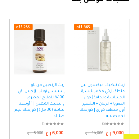
منتجات موصى بها
25% off
36% off
زيت تنظيف ميكسون بين –
زيت الزنجبيل من ناو
زيت
منظف زيتي مخمر للبشرة
إسينشال أويلز – زنجبيل نقي
– م
الحساسة والجافة | فول
100% للعلاج العطري
الب
الصويا + الرمان + الشعير |
والتدليك المهدئ | 1 أونصة
أحم
أول منظف كوري | كوزمتك
سائلة (30 مل) | كوزمتك نجم
الج
نجم صلاله
صلاله
للم
كوز
(0)
(0)
9,000
ر.ع.
6,000
ر.ع.
14,000
ر.ع.
8,000
ر.ع.
00