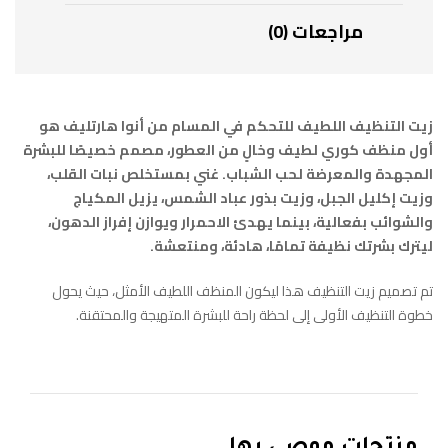
مراجعات (0)
زيت التنظيف اللطيف للتحكم في المسام من أنوا هارتليف هو
أول منظف كوري لطيف وخالٍ من العطور، مصمم خصيصًا للبشرة
المجهدة والمعرضة لحب الشباب. غني بمستخلص نبات القلب،
وزيت إكليل الجبل، وزيت بذور عباد الشمس، يزيل المكياج
والشوائب بفعالية، بينما يهدئ الاحمرار ويوازن إفراز الدهون،
ليترك بشرتك نظيفة تمامًا، هادئة، ومنتعشة.
تم تصميم زيت التنظيف هذا ليكون المنظف اللطيف الأمثل، حيث يحول
خطوة التنظيف الأولى إلى لحظة راحة للبشرة المتهيجة والمحتقنة.