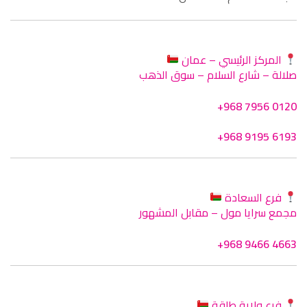
المركز الرئيسي – عمان
صلالة – شارع السلام – سوق الذهب
+968 7956 0120
+968 9195 6193
فرع السعادة
مجمع سرايا مول – مقابل المشهور
+968 9466 4663
فرع ولاية طاقة