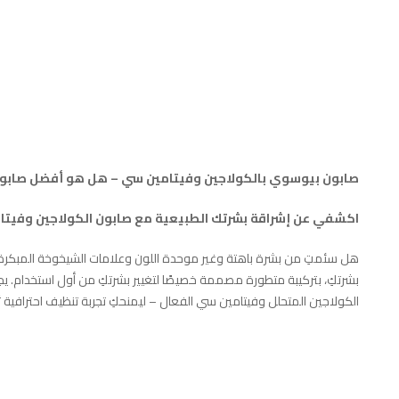
صابون بيوسوي بالكولاجين وفيتامين سي – هل هو أفضل صابون 
اكشفي عن إشراقة بشرتك الطبيعية مع صابون الكولاجين وفيتامين سي 2 في 1 من
هل سئمتِ من بشرة باهتة وغير موحدة اللون وعلامات الشيخوخة المبكرة
الكولاجين المتحلل وفيتامين سي الفعال – ليمنحكِ تجربة تنظيف احترافية ت