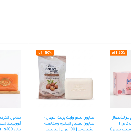
50% off
50% off
ز للأطفال
صابون سنو وايت بزيت الأرغان –
صابون الكركم 
– منظف ومرطب لطيف 2 في 1 |
صابون لتفتيح البشرة ومكافحة
أيورفيدية لتفت
 ساعة | مثبت سريريًا
الشيخوخة | 100 غرام | مناسب
نباتي 