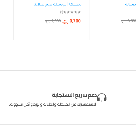
صلاله
تجففها | كوزمتك نجم صلاله
(0)
0,700
ر.ع.
0,60
ر.ع.
1,000
ر.ع.
دعم سريع الاستجابة
الاستفسارات عن المنتجات والطلبات والإرجاع تُحلّ بسهولة.