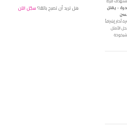
ستهدف فرط
هل تريد أن تصبح بائعًا؟
سجّل الآن
حرة
–
يقلل
سن
 أكثر إشراقاً
حل الأمثل
لشيخوخة