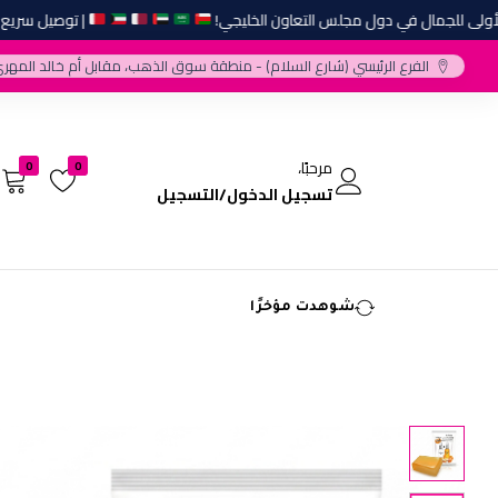
 للجمال في دول مجلس التعاون الخليجي!
| توصيل سريع وأفضل
الفرع الرئيسي (شارع السلام) - منطقة سوق الذهب، مقابل أم خالد المهري
مرحبًا،
0
0
تسجيل الدخول/التسجيل
شوهدت مؤخرًا