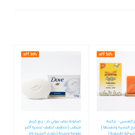
30% off
50% off
العشبي – تركيبة
صابونة دوف بيوتي بار – ربع كريم
يح البشرة وتنقيتها |
مرطب | تنظيف لطيف لبشرة أكثر
100% | إشراقة طبيعية |
نعومة وصحة | تغذي البشرة ولا