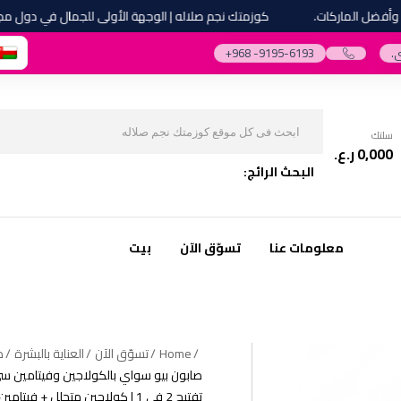
 الماركات.
كوزمتك نجم صلاله | الوجهة الأولى للجمال في دول مجلس ال
.
‎+968 -9195-6193‎
سلتك
0,000
ر.ع.
البحث الرائج:
معلومات عنا
تسوّق الآن
بيت
Home
تسوّق الآن
العناية بالبشرة
ص
صابون بيو سواي بالكولاجين وفيتامين س
تفتيح 2 في 1 | كولاجين متحلل + فيت