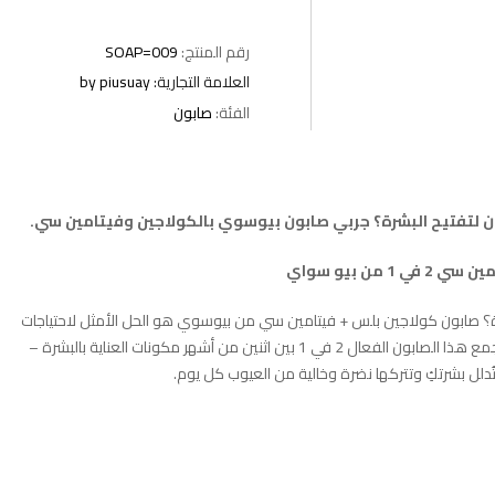
رقم المنتج:
SOAP=009
العلامة التجارية:
by piusuay
الفئة:
صابون
لتفتيح البشرة؟ جربي صابون بيوسوي بالكولاجين وفيتامين سي.
 بيو سواي
؟ صابون كولاجين بلس + فيتامين سي من بيوسوي هو الحل الأمثل لاحتياجات
بشرتكِ، بتركيبة متطورة مصممة خصيصًا لتغيير بشرتكِ من أول استخدام. يجمع هذا الصابون الفعال 2 في 1 بين اثنين من أشهر مكونات العناية بالبشرة –
ُدلل بشرتكِ وتتركها نضرة وخالية من العيوب كل يوم.