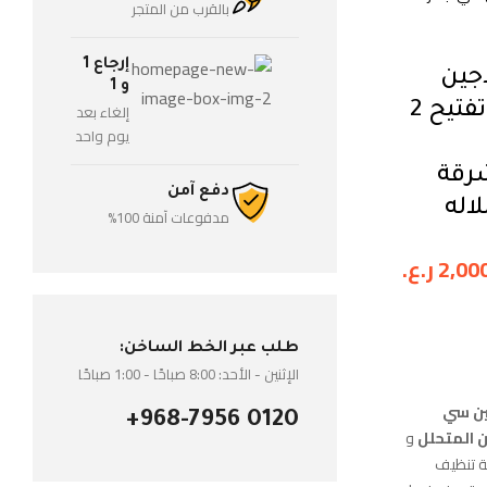
بالقرب من المتجر
إرجاع 1
اجين
و 1
وفيتامين سي – صابون تفتيح 2
إلغاء بعد
يوم واحد
رقة
دفع آمن
اله
مدفوعات آمنة 100%
2,00
ر.ع.
طلب عبر الخط الساخن:
الإثنين - الأحد: 8:00 صباحًا - 1:00 صباحًا
ين سي
+968-7956 0120
ن المتحلل
و
ة تنظيف