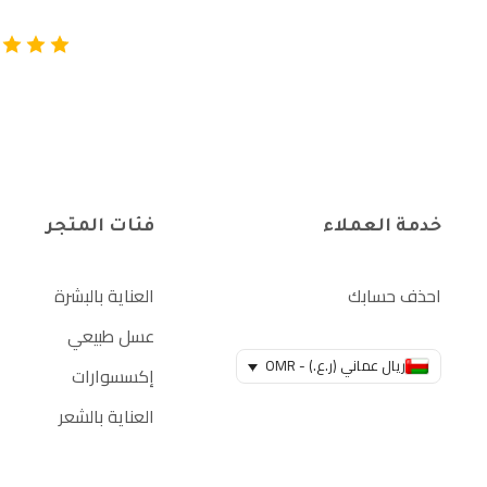
خدمة العملاء
فئات المتجر
احذف حسابك
العناية بالبشرة
عسل طبيعي
ريال عماني (ر.ع.) - OMR
إكسسوارات
العناية بالشعر