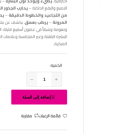
احترافية.
يضيء ويوحد لون البشرة
– ي
التصبغ والبقع الداكنة –
يحارب الجذور ال
من التجاعيد والخطوط الدقيقة
–
يح
المرونة
–
يرطب بعمق
. يكشف عن بشرة
ونعومة وشباباً في غضون أسابيع قليلة. ال
للبشرة الباهتة وغير المتجانسة وعلامات ا
المبكرة.
الكمية:
إضافة إلى السلة
قائمة الرغبات
مقارنة