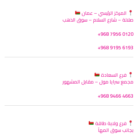
المركز الرئيسي – عمان
صلالة – شارع السلام – سوق الذهب
+968 7956 0120
+968 9195 6193
فرع السعادة
مجمع سرايا مول – مقابل المشهور
+968 9466 4663
فرع ولاية طاقة
بجانب سوق المهآ