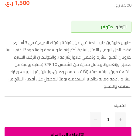
1,500
ر.ع.
3,500
ر.ع.
التوفر:
متوفر
صابون كاروتون جلو – اكشفي عن إشراقة بشرتك الطبيعية في 3 أسابيع
فقط. الحل اليومي الأمثل لبشرة أكثر إشراقًا ونعومة ولونًا موحدًا. غني بـ بيتا
كاروتين (يُفتّح البشرة ويُضفي عليها إشراقة)، ​​والكولاجين (يُرطّب البشرة
بعمق ويُنعّمها)، وعامل حماية من الشمس SPF 10 (حماية يومية من
الأشعة فوق البنفسجية). يُنظّف المسام بعمق، ويُوازن إفراز الزيوت، ويترك
البشرة ناعمة ومرنة كالحرير. استخدميه يوميًا للحصول على أفضل النتائج في
التنظيف والتفتيح.
الكمية:
إضافة إلى السلة