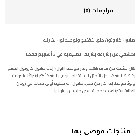
مراجعات (0)
صابون كاروتون جلو: لتفتيح وتوحيد لون بشرتك
اكشفي عن إشراقة بشرتك الطبيعية في 3 أسابيع فقط!
هل سئمتِ من بشرة باهتة وغير موحدة اللون؟ إليكِ صابون كاروتون لتفتيح
وتنقية البشرة، الحل الأمثل للاستخدام اليومي لبشرة أكثر إشراقًا ونعومة
ولونًا موحدًا. إنه أكثر من مجرد صابون؛ إنه خطوة أولى فعّالة في روتين
العناية ببشرتكِ، مصمم لتحسين ملمسها ولونها.
منتجات موصى بها