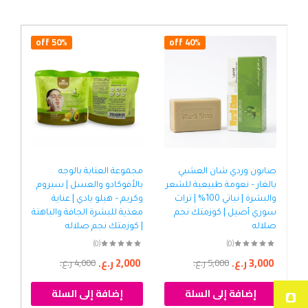
50% off
40% off
صابون وردي شان العشبي
مجموعة العناية بالوجه
صاب
بالغار – نعومة طبيعية للشعر
بالأفوكادو والعسل | سيروم
ترك
والبشرة | نباتي 100% | تراث
وكريم – هيلو يادي | عناية
سوري أصيل | كوزمتك نجم
مغذية للبشرة الجافة والباهتة
إشر
صلاله
| كوزمتك نجم صلاله
صل
(0)
(0)
3,000
ر.ع.
2,000
ر.ع.
00
5,000
ر.ع.
4,000
ر.ع.
إضافة إلى السلة
إضافة إلى السلة