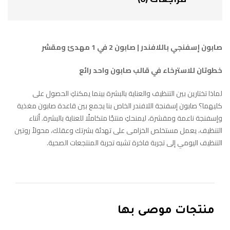
صابون إسفنجي باللافندر | صابون 2 في 1 مهدئ ومقشر
خطوتان للاسترخاء في قالب صابون واحد رائع
لماذا تختارين بين التنظيف والعناية بالبشرة بينما يمكنكِ الحصول على
كليهما؟ صابون إسفنجة اللافندر الخاص بنا يجمع بين قاعدة صابون مغذية
وإسفنجة ناعمة ومقشرة، ليمنحكِ منتجًا متكاملًا للعناية بالبشرة. أثناء
التنظيف، يعمل مستخلص الخزامى على تهدئة بشرتك وعقلك، محولاً روتين
التنظيف اليومي إلى تجربة فاخرة تشبه تجربة المنتجعات الصحية.
منتجات موصى بها