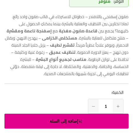
التوفر:
متوفر
صابون إسفنجي باللافندر – خطوتان للاسترخاء في قالب صابون واحد رائع.
لماذا تختارين بين التنظيف والعناية بالبشرة بينما يمكنكِ الحصول على
كليهما؟ يجمع بين
قاعدة صابون مغذية
مع
إسفنجة ناعمة ومقشرة
– منتج متكامل للعناية بالبشرة.
مستخلص الخزامى
– يهدئ التهيج، ويقلل
الاحمرار، ويوفر علاجاً عطرياً مريحاً.
تقشير لطيف
– يزيل خلايا الجلد الميتة
دون تهيج – يعزز الدورة الدموية.
تنظيف عميق
– رغوة غنية وكثيفة –
تحافظ على توازن الرطوبة.
مناسب لجميع أنواع البشرة
– للبشرة
الحساسة، والجافة، والدهنية، والمختلطة. لا حاجة إلى ليفة منفصلة. حوّلي
تنظيفك اليومي إلى تجربة شبيهة بالمنتجعات الصحية.
الكمية:
إضافة إلى السلة