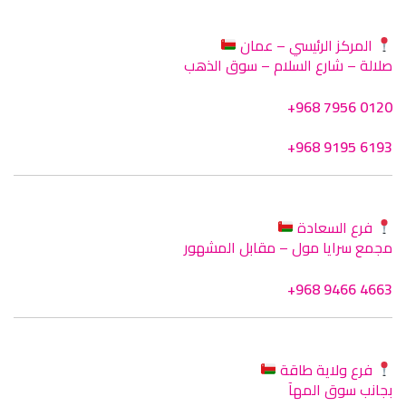
المركز الرئيسي – عمان
صلالة – شارع السلام – سوق الذهب
+968 7956 0120
+968 9195 6193
فرع السعادة
مجمع سرايا مول – مقابل المشهور
+968 9466 4663
فرع ولاية طاقة
بجانب سوق المهآ