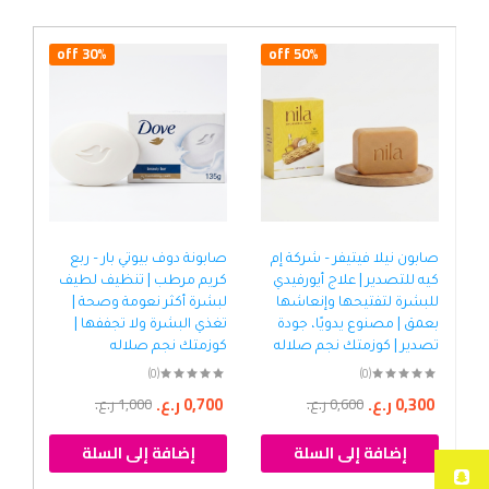
30% off
50% off
صابون نيلا فيتيفر – شركة إم
صابونة دوف بيوتي بار – ربع
صاب
كيه للتصدير | علاج أيورفيدي
كريم مرطب | تنظيف لطيف
الم
للبشرة لتفتيحها وإنعاشها
لبشرة أكثر نعومة وصحة |
إشر
بعمق | مصنوع يدويًا، جودة
تغذي البشرة ولا تجففها |
ترك
تصدير | كوزمتك نجم صلاله
كوزمتك نجم صلاله
متأ
(0)
(0)
0,300
ر.ع.
0,700
ر.ع.
00
0,600
ر.ع.
1,000
ر.ع.
إضافة إلى السلة
إضافة إلى السلة