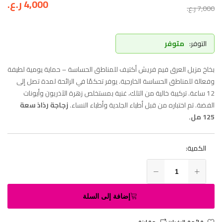
4,000
ر.ع.
7,000
ر.ع.
التوفر:
متوفر
بخاخ مزيل العرق فيم فريش أكتيف للمناطق الحساسة – حماية يومية لطيفة
وفعالة للمناطق الحساسة الخارجية. يوفر تحكمًا في الرائحة لمدة تصل إلى
12 ساعة. تركيبة خالية من التلك، غنية بمستخلص زهرة الآذريون وأيونات
الفضة. تم اختباره من قبل أطباء الجلدية وأطباء النساء.
زجاجة رذاذ سعة
125 مل.
الكمية:
إضافة إلى السلة