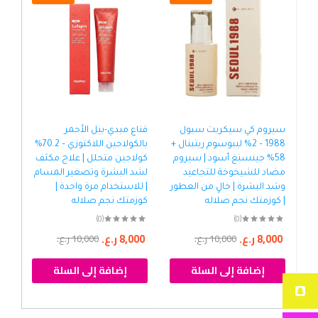
سيروم كي سيكريت سيول
قناع ميدي-بيل الأحمر
لو
1988 – 2% ليبوسوم ريتينال +
بالكولاجين اللاكتوزي – 70.2%
واي
58% جينسنغ أسود | سيروم
كولاجين متحلل | علاج مكثف
ومر
مضاد للشيخوخة للتجاعيد
لشد البشرة وتصغير المسام
الح
وشد البشرة | خالٍ من العطور
| للاستخدام مرة واحدة |
توه
| كوزمتك نجم صلاله
كوزمتك نجم صلاله
نجم
(0)
(0)
8,000
ر.ع.
8,000
ر.ع.
00
10,000
ر.ع.
10,000
ر.ع.
إضافة إلى السلة
إضافة إلى السلة