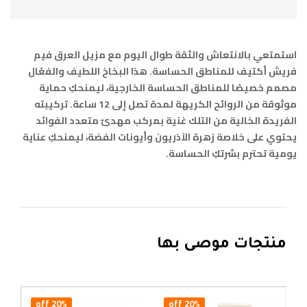
استمتعي بالانتعاش والثقة طوال اليوم مع مزيل العرق فيم
فريش أكتيف للمناطق الحساسة. هذا البخاخ اللطيف والفعّال
مصمم خصيصًا للمناطق الحساسة الخارجية، ليمنحكِ حماية
موثوقة من الروائح الكريهة لمدة تصل إلى 12 ساعة. تركيبته
الفريدة الخالية من التلك غنية بمركب مهدئ متعدد الفوائد
يحتوي على خلاصة زهرة الآذريون وأيونات الفضة، ليمنحكِ عناية
يومية تحترم بشرتكِ الحساسة.
منتجات موصى بها
20% off
20% off