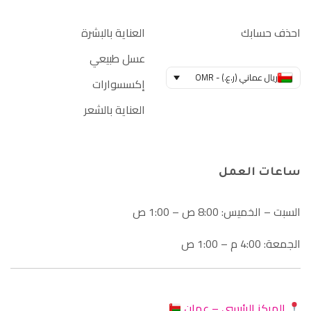
احذف حسابك
العناية بالبشرة
عسل طبيعي
ريال عماني (ر.ع.) - OMR
إكسسوارات
العناية بالشعر
ساعات العمل
السبت – الخميس: 8:00 ص – 1:00 ص
الجمعة: 4:00 م – 1:00 ص
المركز الرئيسي – عمان