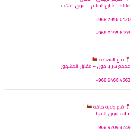
صلالة – شارع السلام – سوق الذهب
+968 7956 0120
+968 9195 6193
فرع السعادة
مجمع سرايا مول – مقابل المشهور
+968 9466 4663
فرع ولاية طاقة
بجانب سوق المهآ
+968 9209 3249