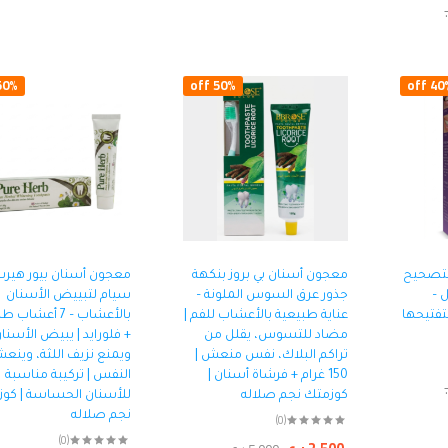
مطلي 
000
0% off
50% off
40% o
صابو
المل
جرام
000
لتصحيح
معجون أسنان بي بروز بنكهة
معجون أسنان بيور هيرب
فسجي 50 مل –
جذور عرق السوس الملونة –
سيام لتبييض الأسنان
تفتيحها
عناية طبيعية بالأعشاب للفم |
بالأعشاب – 7 أعشا
مضاد للتسوس، يقلل من
+ فلورايد | يبيض الأسنا
تراكم البلاك، نفس منعش |
ويمنع نزيف اللثة، وينع
150 غرام + فرشاة أسنان |
النفس | تركيبة مناسبة
كوزمتك نجم صلاله
للأسنان الحساسة | كو
نجم صلاله
(0)
(0)