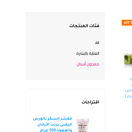
5
فئات المنتجات
All
العناية بالبشرة
معجون أسنان
م
عاش
الأسنان | 150 غرام |
اقتراحات
 فلاوليس الأصلي
مقشر السكر بالورس
شرا
لة شعر الوجه
اليمني بزيت الأركان
بلس
ري وبدون ألم -
والقهوة 500 غرام
الأ