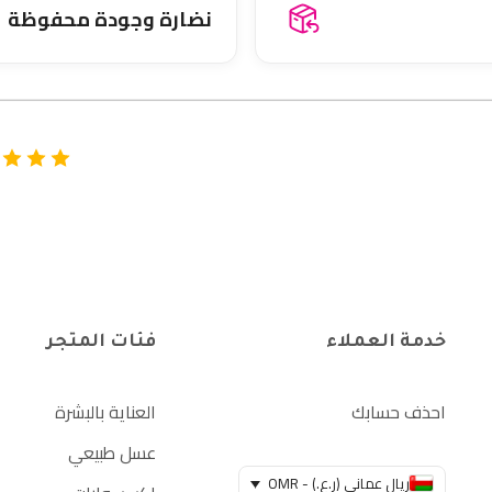
نضارة وجودة محفوظة
خدمة العملاء
فئات المتجر
احذف حسابك
العناية بالبشرة
عسل طبيعي
ريال عماني (ر.ع.) - OMR