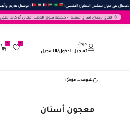
مال في دول مجلس التعاون الخليجي!
| توصيل سريع وأفضل ال
الفرع الرئيسي (شارع السلام) - منطقة سوق الذهب، مقابل أم خالد المهري
مرحبًا،
0
0
تسجيل الدخول/التسجيل
شوهدت مؤخرًا
معجون أسنان