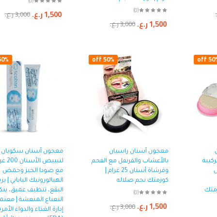
(0)
(0)
1,500
ر.ع.
3,000
ر.ع.
1,500
ر.ع.
3,000
ر.ع.
0% off
50% off
50% o
معجون أسنان راسيان
معجون أسنان سكوبان
ركيبة
بالأعشاب والقرنفل مع الفحم
لتبييض الأ
ض
وفرشاة أسنان 25 غرام |
مع صودا الخبز وحمض
كوزمتك نجم صلاله
الهيالورونيك الياباني | يز
زمتك
البقع، تنظيف عميق، بن
(0)
النعناع المنعشة | معتم
1,500
ر.ع.
3,000
ر.ع.
إدارة الغذاء والدواء الأمر