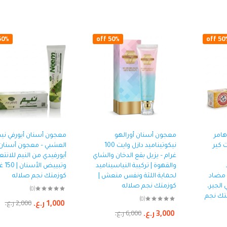
0% off
50% off
50% o
هامر
معجون أسنان أورالهو
معجون أسنان أيورفي ني
 كير
نيكوتيناميد دازل وايت 100
العشبي – معجون أسنان
غرام – يزيل بقع الدخان والشاي
أيورفيدي من النيم للانت
والقهوة | تركيبة النياسيناميد
وتبييض 
د مضاد
لحماية اللثة ونفس منعش |
كوزمتك نجم صلاله
الجير،
كوزمتك نجم صلاله
(0)
تك نجم
(0)
1,000
ر.ع.
2,000
ر.ع.
جهاز
3,000
ر.ع.
6,000
ر.ع.
لإزا
الفو