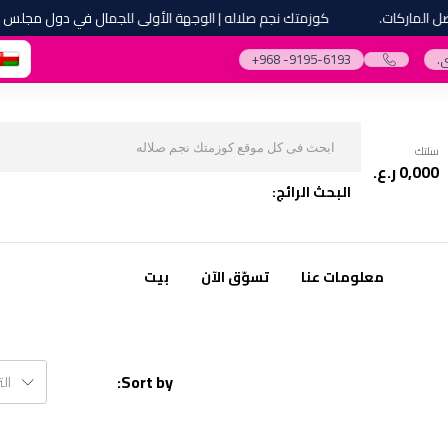
ماركات.
كوزمتك نجم صلاله | الوجهة الأولى للجمال في دول مجلس التعا
.
‎+968 -9195-6193‎
سلتك
0,000
ر.ع.
البحث الرائج:
معلومات عنا
تسوّق الآن
بيت
Sort by:
ال