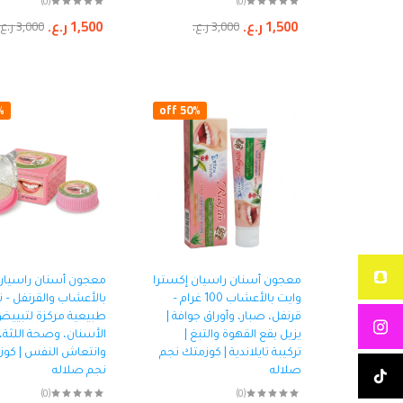
(0)
(0)
1,500
ر.ع.
1,500
ر.ع.
3,000
ر.ع.
3,000
ر.ع.
ff
50% off
معجون أسنان راسيان إكسترا
معجون أسنان راسيان
وايت بالأعشاب 100 غرام –
بالأعشاب والقرنفل – ت
قرنفل، صبار، وأوراق جوافة |
طبيعية مركزة لتبيي
يزيل بقع القهوة والتبغ |
الأسنان، وصحة اللثة،
تركيبة تايلاندية | كوزمتك نجم
وانتعاش النفس | كو
صلاله
نجم صلاله
(0)
(0)