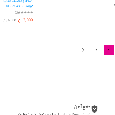
(FDA) ومصنف غذائياً |
كوزمتك نجم صلاله
(0)
3,000
ر.ع.
6,000
ر.ع.
2
1
دفع آمن
تسوقي مستلزمات الجمال بطلب موثوق وخدمة متابعة.