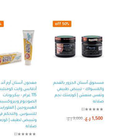
ff
50% off
مسحوق أسنان الجزور بالفحم
معجون أسنان آرم آند 
والمسواك – تبييض طبيعي
أدفانس وايت كومبليت
ونفس منعش | كوزمتك نجم
115 غرام – بيكربونات
صلاله
الصوديوم وبيروكسيد
الهيدروجين | الفلوراي
(0)
للتسوس، والتحكم في 
1,500
ر.ع.
3,000
ر.ع.
وتبييض لطيف | كوزم
صلاله
(0)