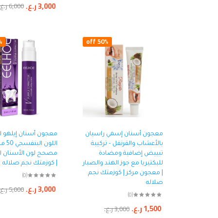
3,000
ر.ع.
6,000
ر.ع.
ff
50% off
معجون أسنان إسمي راسيان
معجون أسنان إيلهو 
بالأعشاب والقرنفل – تركيبة
اللون البن
تبييض إضافية ومضادة
مصحح لون الأسنان ل
للبكتيريا مع جوز الهند والصبار
| كوزمتك نجم صلاله
| معجون مركز | كوزمتك نجم
(0)
صلاله
3,000
ر.ع.
5,000
ر.ع.
(0)
1,500
ر.ع.
3,000
ر.ع.