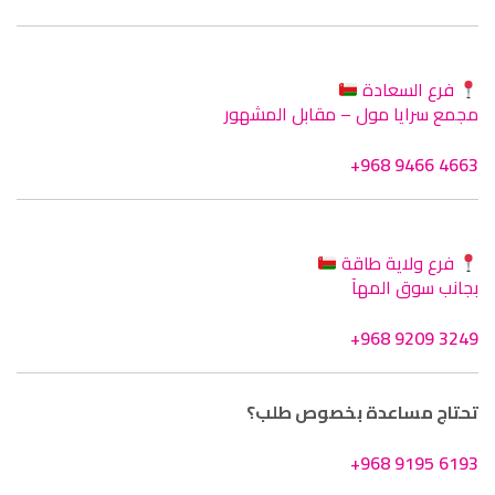
فرع السعادة
مجمع سرايا مول – مقابل المشهور
+968 9466 4663
فرع ولاية طاقة
بجانب سوق المهآ
+968 9209 3249
تحتاج مساعدة بخصوص طلب؟
+968 9195 6193