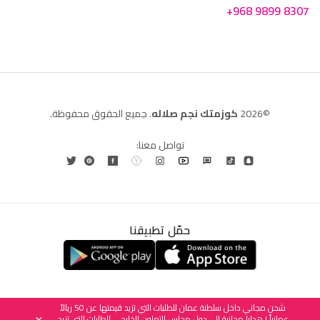
+968 9899 8307
©2026
كوزمتك نجم صلاله
. جميع الحقوق محفوظة.
تواصل معنا:
حمّل تطبيقنا
العربية
English
(
الإنجليزية
)
شحن مجاني داخل سلطنة عمان للطلبات التي تزيد قيمتها عن 50 ريالاً
عمانياً | هدايا مجانية إلى دول مجلس التعاون الخليجي للطلبات التي تزيد
×