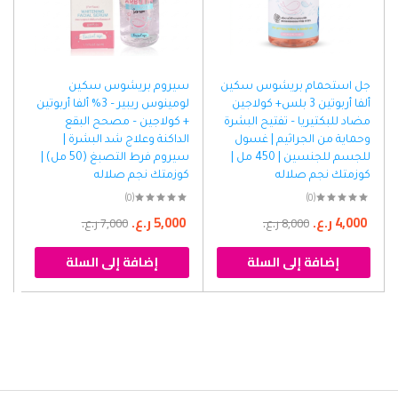
جل استحمام بريشوس سكين
سيروم بريشوس سكين
ألفا أربوتين 3 بلس+ كولاجين
لومينوس ريبير – 3% ألفا أربوتين
مضاد للبكتيريا – تفتيح البشرة
+ كولاجين – مصحح البقع
وحماية من الجراثيم | غسول
الداكنة وعلاج شد البشرة |
للجسم للجنسين | 450 مل |
سيروم فرط التصبغ (50 مل) |
كوزمتك نجم صلاله
كوزمتك نجم صلاله
(0)
(0)
4,000
ر.ع.
5,000
ر.ع.
8,000
ر.ع.
7,000
ر.ع.
إضافة إلى السلة
إضافة إلى السلة