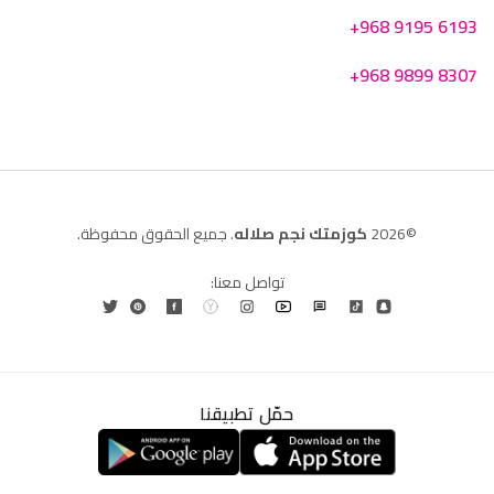
+968 9195 6193
+968 9899 8307
©2026
كوزمتك نجم صلاله
. جميع الحقوق محفوظة.
تواصل معنا:
حمّل تطبيقنا