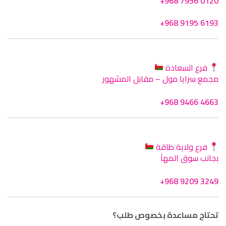
+968 7956 0120
+968 9195 6193
فرع السعادة
مجمع سرايا مول – مقابل المشهور
+968 9466 4663
فرع ولاية طاقة
بجانب سوق المهآ
+968 9209 3249
تحتاج مساعدة بخصوص طلب؟