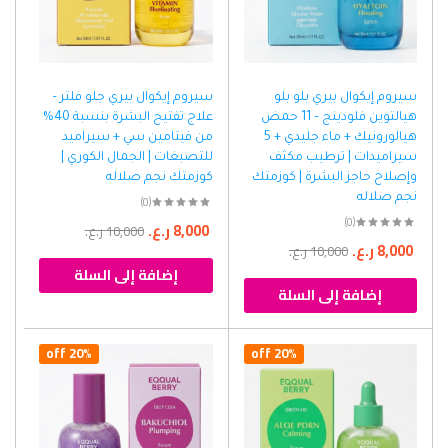
سيروم إيكوال بيري بلو بلو
سيروم إيكوال بيري جلو فلتر –
هيالتوين فلودينج – 11 حمض
علاج تفتيح البشرة بنسبة 40%
هيالورونيك + ماء جليدي + 5
من فيتامين سي + سيراميد
سيراميدات | ترطيب مكثف
للتصبغات | الجمال الكوري |
وإصلاح حاجز البشرة | كوزمتك
كوزمتك نجم صلاله
نجم صلاله
(0)
(0)
8,000
ر.ع.
10,000
ر.ع.
8,000
ر.ع.
10,000
ر.ع.
إضافة إلى السلة
إضافة إلى السلة
20% off
20% off