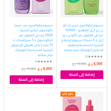
سيروم إيكوالبيري جرين إيد ألو
سيروم إيكوالبيري ديب سيرا
بي دي آر إن المهدئ – 50000
باكوشيول لتكبير البشرة –
جزء في المليون من الألو بي دي
5000 جزء في المليون من
آر إن + 5-سيكا | سيروم لإصلاح
الباكوشيول + 5 سيراميدات +
البشرة الحساسة وتخفيف
13 ببتيد | بديل طبيعي للريتينول
الاحمرار | كوزمتك نجم صلاله
للبشرة الحساسة | كوزمتك
نجم صلاله
(0)
(0)
8,000
ر.ع.
10,000
ر.ع.
8,000
ر.ع.
10,000
ر.ع.
إضافة إلى السلة
إضافة إلى السلة
20% off