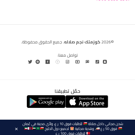
©2026
كوزمتك نجم صلاله
. جميع الحقوق محفوظة.
تواصل معنا:
حمّل تطبيقنا
العربية
English
(
الإنجليزية
)
شحن مجاني داخل صلالة
للطلبات فوق 10 ر.ع، ولأي مدينة في عُمان
فوق 50 ر.ع
، وهدية مجانية
لجميع دول الخليج
×
للطلبات فوق 100 ر.ع