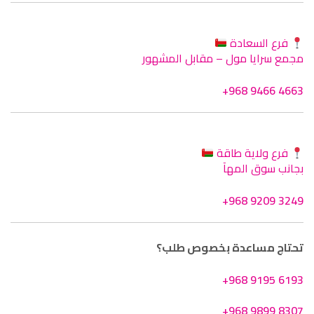
فرع السعادة
مجمع سرايا مول – مقابل المشهور
+968 9466 4663
فرع ولاية طاقة
بجانب سوق المهآ
+968 9209 3249
تحتاج مساعدة بخصوص طلب؟
+968 9195 6193
+968 9899 8307