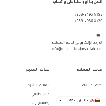
اتصل بنا أو راسلنا على واتساب
+968-9195 6193
+968-7956 0120
البريد الإلكتروني لدعم العملاء
info@cosmeticnajmsalalah.com
خدمة العملاء
فئات المتجر
احذف حسابك
العناية بالبشرة
عسل طبيعي
ريال عماني (ر.ع.) - OMR
إكسسوارات