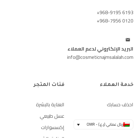
+968-9195 6193
+968-7956 0120
البريد الإلكتروني لدعم العملاء
info@cosmeticnajmsalalah.com
خدمة العملاء
فئات المتجر
احذف حسابك
العناية بالبشرة
عسل طبيعي
ريال عماني (ر.ع.) - OMR
إكسسوارات