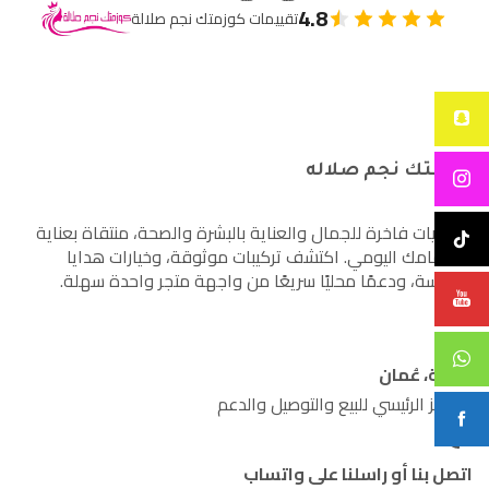
4.8
تقييمات كوزمتك نجم صلالة
كوزمتك نجم صلاله
أساسيات فاخرة للجمال والعناية بالبشرة والصحة، منتقاة بعناية
لاهتمامك اليومي. اكتشف تركيبات موثوقة، وخيارات هدايا
مدروسة، ودعمًا محليًا سريعًا من واجهة متجر واحدة سهلة.
صلالة، عُمان
المركز الرئيسي للبيع والتوصيل والدعم
اتصل بنا أو راسلنا على واتساب