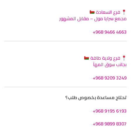
فرع السعادة
مجمع سرايا مول – مقابل المشهور
+968 9466 4663
فرع ولاية طاقة
بجانب سوق المهآ
+968 9209 3249
تحتاج مساعدة بخصوص طلب؟
+968 9195 6193
+968 9899 8307