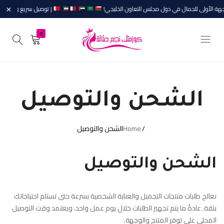
هة الأولى للجمال في دول مجلس التعاون الخليجي!
×
| توصيل سريع وأفضل الم
0
الجودة
Cosmetic
Najm
ليست
Salalah
مُصادفة
الشحن والتوصيل
Home
الشحن والتوصيل
الشحن والتوصيل
نعالج طلبات منتجات التجميل والعناية الشخصية بسرعة حتى تستلم احتياجاتك
بثقة. عادةً ما يتم تجهيز الطلبات خلال يوم عمل واحد، ويعتمد وقت التوصيل
المحلي على توفر المنتج والوجهة.