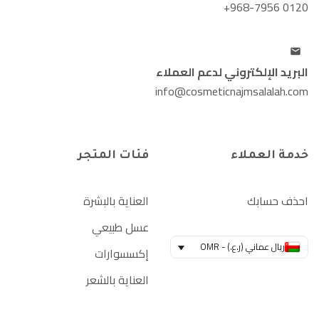
+968-7956 0120
البريد الإلكتروني لدعم العملاء
info@cosmeticnajmsalalah.com
خدمة العملاء
فئات المتجر
احذف حسابك
العناية بالبشرة
عسل طبيعي
ريال عماني (ر.ع.) - OMR
إكسسوارات
العناية بالشعر