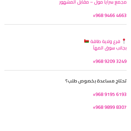
مجمع سرايا مول – مقابل المشهور
+968 9466 4663
فرع ولاية طاقة
بجانب سوق المهآ
+968 9209 3249
تحتاج مساعدة بخصوص طلب؟
+968 9195 6193
+968 9899 8307