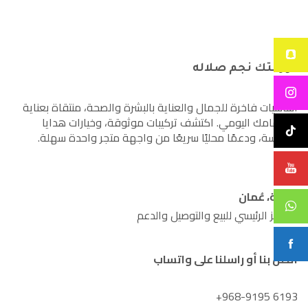
كوزمتك نجم صلاله
أساسيات فاخرة للجمال والعناية بالبشرة والصحة، منتقاة بعناية
لاهتمامك اليومي. اكتشف تركيبات موثوقة، وخيارات هدايا
مدروسة، ودعمًا محليًا سريعًا من واجهة متجر واحدة سهلة.
صلالة، عُمان
المركز الرئيسي للبيع والتوصيل والدعم
اتصل بنا أو راسلنا على واتساب
+968-9195 6193