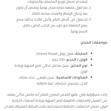
استخدام لضمان توزيع المكسرات والمكونات.
يتم تناول ملعقة كبيرة مرتين يومياً، ويفضل أن تكون
بعد وجبتي الإفطار والعشاء بساعة كاملة.
للحصول على أفضل النتائج وأعلى فائدة غذائية، ينصح
بمزج الملعقة مع كوب من الحليب الدافئ كامل
الدسم يومياً.
مواصفات المنتج:
الماركة:
هنيي رويال (Honey Royal)
الوزن / الحجم:
500 جرام
نوع المنتج:
عسل مكمل غذائي لفتح الشهية وزيادة
الوزن
المكونات الأساسية:
عسل طبيعي، غذاء ملكات
النحل، جينسينج، مكسرات غنية بالطاقة
إخلاء مسؤولية طبي: يظهر الفحص البصري للمنتج أنه مكمل غذائي يعتمد
على العسل والمكونات الطبيعية لفتح الشهية وزيادة السعرات الحرارية
للوزن. تشمل الاحتمالات الشائعة لاستخدامه حالات النحافة المفرطة، فقدان