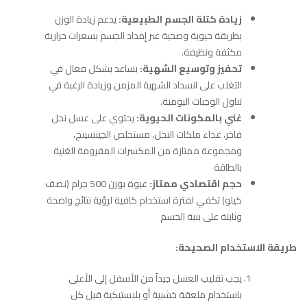
زيادة كتلة الجسم الطبيعية:
يدعم زيادة الوزن
بطريقة حيوية وصحية عبر إمداد الجسم بسعرات حرارية
مكثفة ونظيفة.
تحفيز وتوسيع الشهية:
يساعد بشكل فعال في
التغلب على انسداد الشهية المزمن وزيادة الرغبة في
تناول الوجبات اليومية.
غني بالمكونات الحيوية:
يحتوي على عسل نحل
فاخر، غذاء ملكات النحل، مستخلص الجينسينج،
ومجموعة ممتازة من المكسرات المفرومة الغنية
بالطاقة
حجم اقتصادي ممتاز:
عبوة بوزن 500 جرام (نصف
كيلو) تكفي لفترة استخدام كافية لرؤية نتائج واضحة
وثابتة على بنية الجسم
طريقة الاستخدام الصحيحة:
يجب تقليب العسل جيداً من الأسفل إلى الأعلى
باستخدام ملعقة خشبية أو بلاستيكية قبل كل