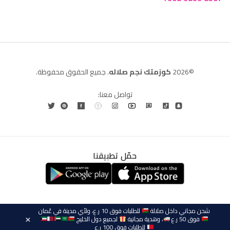
©2026
كوزمتك نجم صلاله
. جميع الحقوق محفوظة.
تواصل معنا:
حمّل تطبيقنا
العربية
English
(
الإنجليزية
)
شحن مجاني داخل صلالة
للطلبات فوق 10 ر.ع، ولأي مدينة في عُمان
فوق 50 ر.ع
، وهدية مجانية
لجميع دول الخليج
×
للطلبات فوق 100 ر.ع