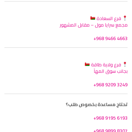
فرع السعادة
مجمع سرايا مول – مقابل المشهور
+968 9466 4663
فرع ولاية طاقة
بجانب سوق المهآ
+968 9209 3249
تحتاج مساعدة بخصوص طلب؟
+968 9195 6193
+968 9899 8307