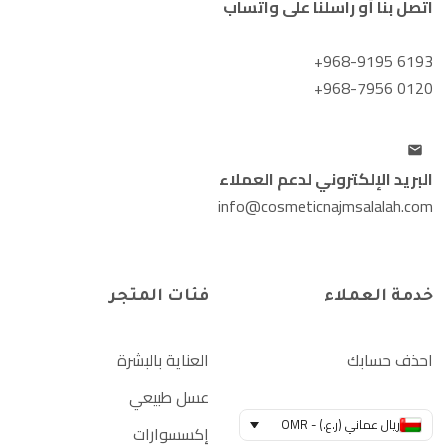
اتصل بنا أو راسلنا على واتساب
+968-9195 6193
+968-7956 0120
البريد الإلكتروني لدعم العملاء
info@cosmeticnajmsalalah.com
خدمة العملاء
فئات المتجر
احذف حسابك
العناية بالبشرة
عسل طبيعي
ريال عماني (ر.ع.) - OMR
إكسسوارات