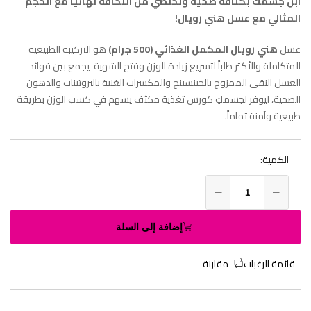
ابنِ جسمكِ بكثافة صحية وتخلصي من النحافة نهائياً مع الحجم
المثالي مع عسل هني رويال!
عسل
هني رويال المكمل الغذائي (500 جرام)
هو التركيبة الطبيعية
المتكاملة والأكثر طلباً لتسريع زيادة الوزن وفتح الشهية يجمع بين فوائد
العسل النقي الممزوج بالجينسينج والمكسرات الغنية بالبروتينات والدهون
الصحية، ليوفر لجسمكِ كورس تغذية مكثف يسهم في كسب الوزن بطريقة
طبيعية وآمنة تماماً.
الكمية:
إضافة إلى السلة
قائمة الرغبات
مقارنة