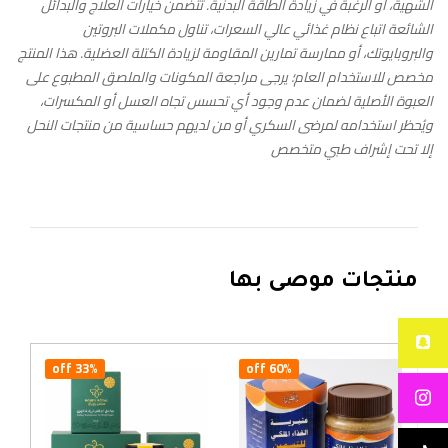
الشهية، أو الرغبة في زيادة الطاقة البدنية. تتضمن خيارات العلاج والبدائل
الشائعة اتباع نظام غذائي عالي السعرات، تناول مكملات البروتين
والبروبايوتك، أو ممارسة تمارين المقاومة لزيادة الكتلة العضلية. هذا المنتج
مخصص للاستخدام العام؛ يرجى مراجعة المكونات والملصق المطبوع على
العبوة الأصلية لضمان عدم وجود أي تحسس تجاه العسل أو المكسرات،
ويُحظر استخدامه لمرضى السكري أو من لديهم حساسية من منتجات النحل
إلا تحت إشراف طبي متخصص
منتجات موصى بها
33% off
60% off