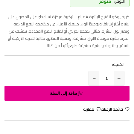
التوفر:
متوفر
كريم يوكو لتفتيح البشرة 4 غرام – تركيبة مركزة تساعدكِ على الحصول على
بشرة أكثر إشراقًا وتوحيدًا للون. حليفكِ الأمثل في مكافحة البقع الداكنة
وتغير لون البشرة. مثالي كحجم تجريبي أو لعلاج البقع المحددة. يكشف عن
المزيد بشرة موحدة اللون، مشرقة، وصحية المظهر. مثالية لتجربة التركيبة أو
للسفر. رحلتكِ نحو بشرة مشرقة طبيعياً تبدأ من هنا!
الكمية:
إضافة إلى السلة
قائمة الرغبات
مقارنة