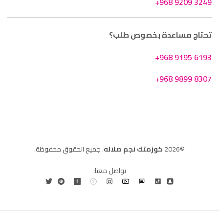
+968 9209 3249
تحتاج مساعدة بخصوص طلب؟
+968 9195 6193
+968 9899 8307
©2026
كوزمتك نجم صلاله
. جميع الحقوق محفوظة.
تواصل معنا: