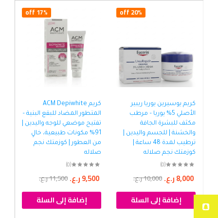
17% off
20% off
كريم يوسيرين يوريا ريبير
كريم ACM Depiwhite
الأصلي 5% يوريا – مرطب
المتطور المضاد للبقع البنية –
ريف
مكثف للبشرة الجافة
تفتيح موضعي للوجه واليدين |
مرط
والخشنة | للجسم واليدين |
91% مكونات طبيعية، خالٍ
ترطيب لمدة 48 ساعة |
من العطور | كوزمتك نجم
موص
كوزمتك نجم صلاله
صلاله
الج
كوز
(0)
(0)
8,000
ر.ع.
9,500
ر.ع.
10,000
ر.ع.
11,500
ر.ع.
00
إضافة إلى السلة
إضافة إلى السلة