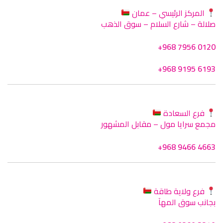
المركز الرئيسي – عمان
صلالة – شارع السلام – سوق الذهب
+968 7956 0120
+968 9195 6193
فرع السعادة
مجمع سرايا مول – مقابل المشهور
+968 9466 4663
فرع ولاية طاقة
بجانب سوق المهآ