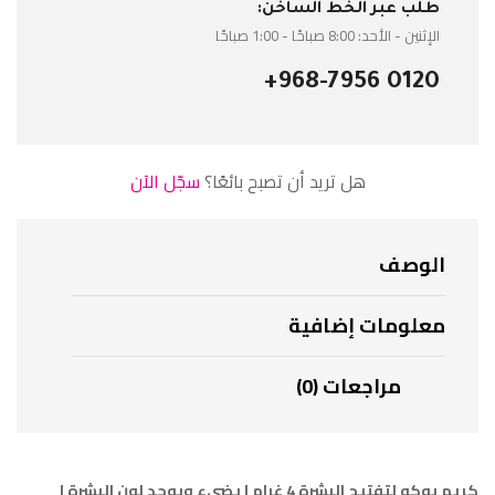
طلب عبر الخط الساخن:
الإثنين - الأحد: 8:00 صباحًا - 1:00 صباحًا
+968-7956 0120
هل تريد أن تصبح بائعًا؟
سجّل الآن
الوصف
معلومات إضافية
مراجعات (0)
كريم يوكو لتفتيح البشرة 4 غرام | يضيء ويوحد لون البشرة |