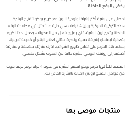
يخفي البقع الداكنة
احصلي على بشرة أكثر إشراقًا وتوحيدًا للون مع كريم يوكو لتفتيح البشرة.
هذه التركيبة المركزة بوزن 4 غرامات هي حليفك الأمثل في مكافحة البقع
الداكنة وتغير لون البشرة. غني بمزيج فعال من المكونات، يعمل هذا الكريم
بفعالية ليمنحكِ إشراقة صحية ونضرة. مثالي لعلاج البقع أو كجرعة تجريبية،
يساعد هذا الكريم على تقليل ظهور الشوائب، ليترك بشرتكِ منتعشة ومشرقة.
أضيفيه إلى روتينكِ اليومي لبشرة خالية من العيوب بشكل طبيعي.
استعد للتألق!
كريم يوكو لتفتيح البشرة في عبوة 4 غرام يوفر جرعة قوية
من عوامل التفتيح لروتين العناية بالبشرة الخاص بك.
منتجات موصى بها