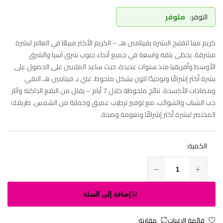
التوفر:
متوفر
كريم مينا لتفتيح البشرة بفيتامين هـ – الكريم الأكثر مبيعًا في العالم لبشرة
مشرقة. يحظى بثقة واسعة في جميع أنحاء جنوب شرق آسيا والشرق
الأوسط وأفريقيا منذ سنوات عديدة، حيث ساعد الملايين على الحصول على
بشرة أكثر إشراقًا وتوحيدًا للون بشكل ملحوظ. غني بـ فيتامين هـ النقي
ومضادات الأكسدة. نتائج ملحوظة خلال 7 أيام – يقلل من البقع الداكنة وآثار
حب الشباب والشوائب، مع توفير ترطيب عميق وحماية من الشمس. طريقك
المختصر لبشرة أكثر إشراقًا ونعومة وصحة.
الكمية:
إضافة إلى السلة
قائمة الرغبات
مقارنة