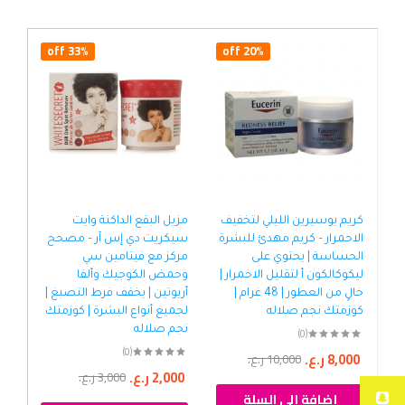
33% off
20% off
كريم يوسيرين الليلي لتخفيف
مزيل البقع الداكنة وايت
كري
الاحمرار – كريم مهدئ للبشرة
سيكريت دي إس آر – مصحح
الحساسة | يحتوي على
مركز مع فيتامين سي
ليكوكالكون أ لتقليل الاحمرار |
وحمض الكوجيك وألفا
ساع
خالٍ من العطور | 48 غرام |
أربوتين | يخفف فرط التصبغ |
كوزمتك نجم صلاله
لجميع أنواع البشرة | كوزمتك
صل
نجم صلاله
(0)
(0)
8,000
ر.ع.
00
10,000
ر.ع.
2,000
ر.ع.
3,000
ر.ع.
إضافة إلى السلة