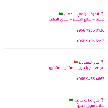
المركز الرئيسي – عمان
صلالة – شارع السلام – سوق الذهب
+968 7956 0120
+968 9195 6193
فرع السعادة
مجمع سرايا مول – مقابل المشهور
+968 9466 4663
فرع ولاية طاقة
بجانب سوق المهآ