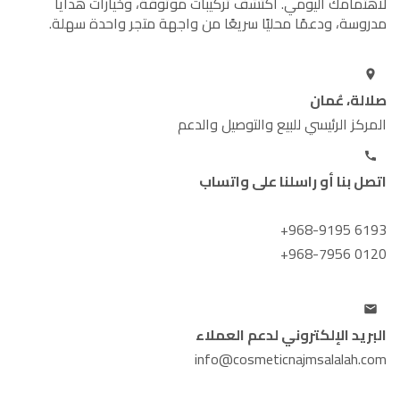
لاهتمامك اليومي. اكتشف تركيبات موثوقة، وخيارات هدايا
مدروسة، ودعمًا محليًا سريعًا من واجهة متجر واحدة سهلة.
صلالة، عُمان
المركز الرئيسي للبيع والتوصيل والدعم
اتصل بنا أو راسلنا على واتساب
+968-9195 6193
+968-7956 0120
البريد الإلكتروني لدعم العملاء
info@cosmeticnajmsalalah.com