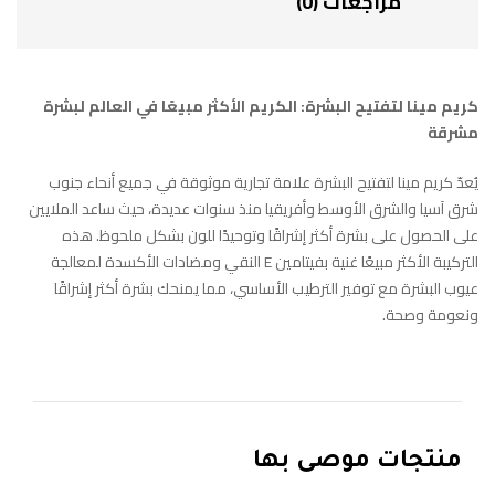
مراجعات (0)
كريم مينا لتفتيح البشرة: الكريم الأكثر مبيعًا في العالم لبشرة
مشرقة
يُعدّ كريم مينا لتفتيح البشرة علامة تجارية موثوقة في جميع أنحاء جنوب
شرق آسيا والشرق الأوسط وأفريقيا منذ سنوات عديدة، حيث ساعد الملايين
على الحصول على بشرة أكثر إشراقًا وتوحيدًا للون بشكل ملحوظ. هذه
التركيبة الأكثر مبيعًا غنية بفيتامين E النقي ومضادات الأكسدة لمعالجة
عيوب البشرة مع توفير الترطيب الأساسي، مما يمنحك بشرة أكثر إشراقًا
ونعومة وصحة.
منتجات موصى بها