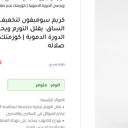
ويحسن الدورة الدموية | كوزمتك نجم صلا
كريم سوميفون لتخفيف
الساق: يقلل التورم وي
الدورة الدموية | كوزمتك
صلاله
0
4,500
ر.ع.
التوفر:
متوفر
الفوائد الرئيسية:
• يقلل التورم: تركيبة مصممة لمكافحة ا
تراكم السوائل في الساقين والقدمين.
• يهدئ الالتهاب: يساعد على تهدئة العضلا
والمؤلمة لتحسين الراحة.