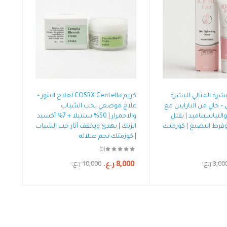
بشرة المثالي للبشرة
كريم COSRX Centella لعلاج البثور –
حة 30 مل – خالٍ من البارابين مع
علاج موضعي لحب الشباب
لنياسيناميد | يقلل
والاحمرار | 50% سنتيلا + 7% أكسيد
 وفرط التصبغ | كوزمتك
الزنك | يهدئ ويخفف آثار حب الشباب
| كوزمتك نجم صلاله
(0)
8,000
ر.ع.
3,00
ر.ع.
10,000
ر.ع.