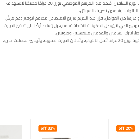
انعم بالراحة والتخلص من تعب وتورم الساقين مع كريم سوميفون لتخفيف تورم الساقين. صُمم هذا المرهم الموضعي بوزن 20 غرامًا خصيصًا لاستهداف
 الالتهاب، وتحسين تصريف السوائل.
 غيرها من العوامل، فإن هذا الكريم سريع الامتصاص مصمم لتوفير دعم مُركّز.
المُهدئ الذي لا يُوصل المكونات النشطة فحسب، بل يُساعد أيضًا على تحفيز الدورة
ضًا، ليترك الساقين والقدمين منتعشتين وحيويتين.
تخلص من تورم الساقين والقدمين مع كريم سوميفون لتخفيف التورم! تركيبة بوزن 20 غرامًا تُقلل الالتهاب، وتُحسّن الدورة الدموية، وتُهدئ العضلات. سريع
33% off
20% off