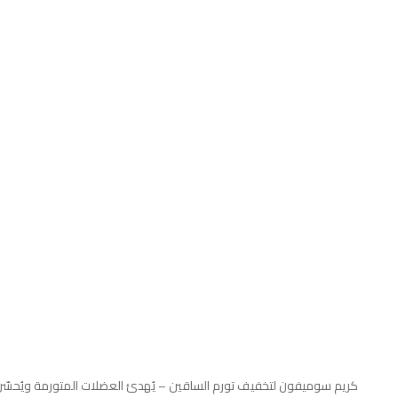
كريم سوميفون لتخفيف تورم الساقين – يُهدئ العضلات المتورمة ويُحسّن 