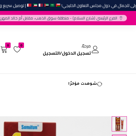
للجمال في دول مجلس التعاون الخليجي!
| توصيل سريع وأفضل 
الفرع الرئيسي (شارع السلام) - منطقة سوق الذهب، مقابل أم خالد المهري
مرحبًا،
0
0
تسجيل الدخول/التسجيل
شوهدت مؤخرًا