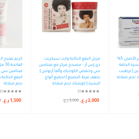
كريم يوسيرين يوريا ريبير الأصلي 5%
مزيل البقع الداكنة وايت سيكريت
كريم تفتيح ال
شرة الجافة
دي إس آر – مصحح مركز مع فيتامين
الفات
ين | ترطيب
سي وحمض الكوجيك وألفا أربوتين |
فيتامين سي وا
يخفف فرط التصبغ | لجميع أنواع
البقع الداكنة
البشرة | كوزمتك نجم صلاله
نجم صلاله
(0)
(0)
2,000
ر.ع.
1,500
ر.ع.
3,000
ر.ع.
0