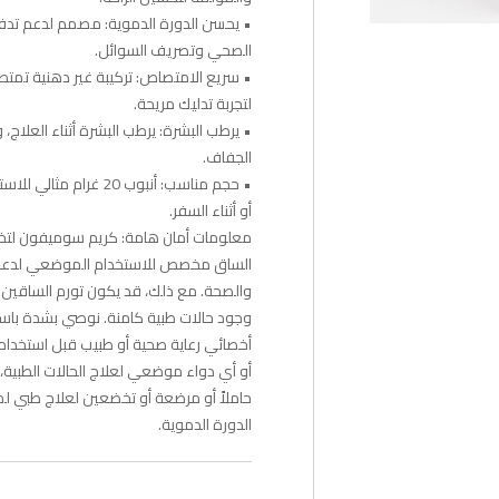
• يحسن الدورة الدموية: مصمم لدعم تدف
الصحي وتصريف السوائل.
• سريع الامتصاص: تركيبة غير دهنية تمت
لتجربة تدليك مريحة.
• يرطب البشرة: يرطب البشرة أثناء العلاج، 
الجفاف.
• حجم مناسب: أنبوب 20 غرام مث
أو أثناء السفر.
معلومات أمان هامة: كريم سوميفون لت
الساق مخصص للاستخدام الموضعي لدعم 
والصحة. مع ذلك، قد يكون تورم الساقين 
وجود حالات طبية كامنة. نوصي بشدة باس
أخصائي رعاية صحية أو طبيب قبل استخدام 
أو أي دواء موضعي لعلاج الحالات الطبية، خ
حاملاً أو مرضعة أو تخضعين لعلاج طبي 
الدورة الدموية.