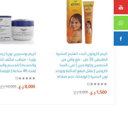
كريم كاروتون لايت لتفتيح البشرة
الطبيعي 30 مل – مع واقي من
يوريا – مرطب مكثف للب
الشمس وكولاجين | غني بالبيتا
والخشنة | للجسم واليد
كاروتين | يقلل البقع الداكنة ويوحد
لمدة 48 ساعة | كوزمتك نجم صلاله
لون البشرة | كوزمتك نجم صلاله
(0)
(0)
8,000
ر.ع.
10,000
ر.ع.
1,500
ر.ع.
3,000
ر.ع.