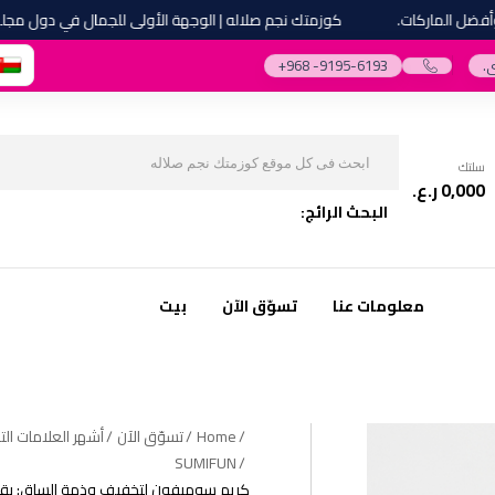
الماركات.
كوزمتك نجم صلاله | الوجهة الأولى للجمال في دول مجلس الت
.
‎+968 -9195-6193‎
سلتك
0,000
ر.ع.
البحث الرائج:
معلومات عنا
تسوّق الآن
بيت
Home
تسوّق الآن
أشهر العلامات التج
SUMIFUN
كريم سوميفون لتخفيف وذمة الساق: يقلل