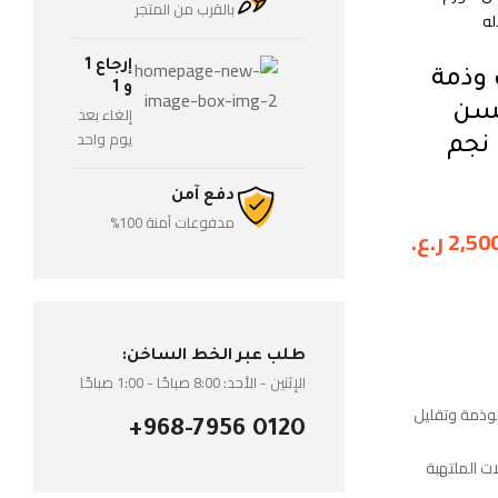
بالقرب من المتجر
له
إرجاع 1
 وذمة
و 1
حسن
إلغاء بعد
يوم واحد
 نجم
دفع آمن
مدفوعات آمنة 100%
2,50
ر.ع.
طلب عبر الخط الساخن:
الإثنين - الأحد: 8:00 صباحًا - 1:00 صباحًا
لوذمة وتقليل
+968-7956 0120
ت الملتهبة