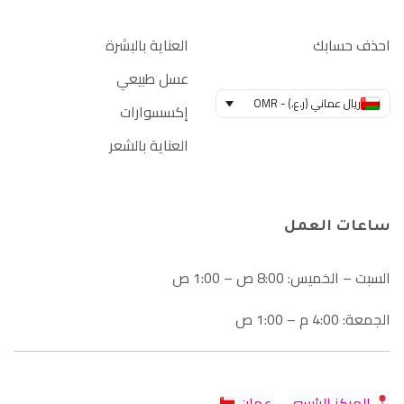
احذف حسابك
العناية بالبشرة
عسل طبيعي
ريال عماني (ر.ع.) - OMR
إكسسوارات
العناية بالشعر
ساعات العمل
السبت – الخميس: 8:00 ص – 1:00 ص
الجمعة: 4:00 م – 1:00 ص
المركز الرئيسي – عمان