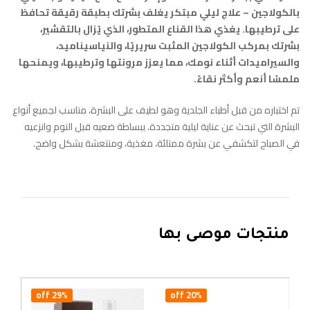
بالكولاجين – علاج ليلي مبتكر يغلف بشرتك بطبقة رقيقة تحافظ
على ترطيبها. يغذي هذا القناع المتطور، الذي يُزال بالتقشير،
بشرتك بمركب الكولاجين المثبت سريريًا، والنياسيناميد،
والسيراميدات أثناء نومك، مما يعزز مرونتها وترطيبها، ويمنحها
ملمسًا أنعم وأكثر نقاءً.
تم اختباره من قبل أطباء الجلدية وهو لطيف على البشرة، مناسب لجميع أنواع
البشرة التي تبحث عن عناية ليلية متجددة. ببساطة ضعيه قبل النوم وانزعيه
في الصباح لتكشفي عن بشرة ممتلئة، مغذية، ومنتعشة بشكل واضح.
منتجات موصى بها
29% off
20% off