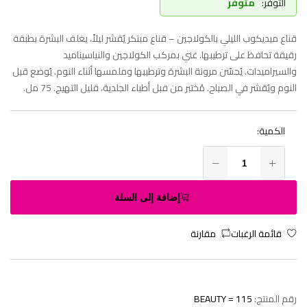
التوفر:
متوفر
قناع ميديكوب الليلي بالكولاجين – قناع مبتكر يُقشر ليلاً، يغلف البشرة بطبقة
رقيقة تحافظ على ترطيبها. غني بمركب الكولاجين والنياسيناميد
والسيراميدات. يُحسّن مرونة البشرة وترطيبها وملمسها أثناء النوم. يُوضع قبل
النوم ويُقشر في الصباح. مُختبر من قبل أطباء الجلدية، قليل التهيج. 75 مل.
الكمية:
إضافة إلى السلة
قائمة الرغبات
مقارنة
رقم المنتج:
BEAUTY = 115