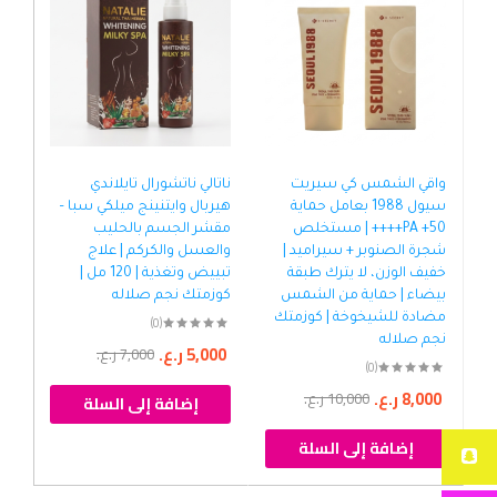
واقي الشمس كي سيريت
ناتالي ناتشورال تايلاندي
قنا
سيول 1988 بعامل حماية
هيربال وايتنينج ميلكي سبا –
50+ PA++++ | مستخلص
مقشر الجسم بالحليب
شجرة الصنوبر + سيراميد |
والعسل والكركم | علاج
خفيف الوزن، لا يترك طبقة
تبييض وتغذية | 120 مل |
الم
بيضاء | حماية من الشمس
كوزمتك نجم صلاله
للر
مضادة للشيخوخة | كوزمتك
إفر
(0)
نجم صلاله
صل
5,000
ر.ع.
7,000
ر.ع.
(0)
8,000
ر.ع.
00
10,000
ر.ع.
إضافة إلى السلة
إضافة إلى السلة