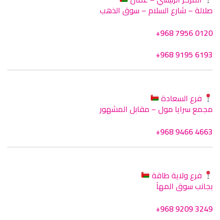
صلالة – شارع السلام – سوق الذهب
+968 7956 0120
+968 9195 6193
فرع السعادة
مجمع سرايا مول – مقابل المشهور
+968 9466 4663
فرع ولاية طاقة
بجانب سوق المهآ
+968 9209 3249