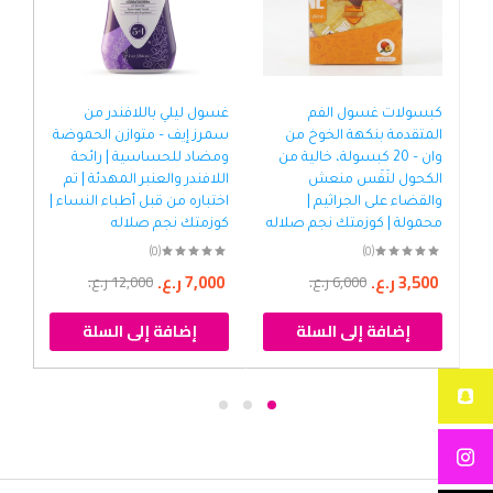
كبسولات غسول الفم
غسول ليلي باللافندر من
غسو
المتقدمة بنكهة الخوخ من
سمرز إيف – متوازن الحموضة
الل
وان – 20 كبسولة، خالية من
ومضاد للحساسية | رائحة
ومض
الكحول لنَفَس منعش
اللافندر والعنبر المهدئة | تم
والقضاء على الجراثيم |
اختباره من قبل أطباء النساء |
الك
محمولة | كوزمتك نجم صلاله
كوزمتك نجم صلاله
(0)
(0)
00
3,500
ر.ع.
7,000
ر.ع.
6,000
ر.ع.
12,000
ر.ع.
إضافة إلى السلة
إضافة إلى السلة