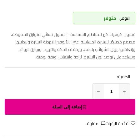
التوفر:
متوفر
غسول كوفيك كير للمناطق الحساسة – غسول نسائي متوازن الحموضة،
مصمم خصيصًا للبشرة الحساسة. غني بالألوفيرا لتهدئة البشرة وترطيبها
وإنعاشها. يزيل الشوائب بلطف، ويخفف الحكة والتهيج، ويوازن الروائح،
ويساعد على توحيد لون البشرة. لراحة وانتعاش وثقة يومية.
الكمية:
إضافة إلى السلة
قائمة الرغبات
مقارنة