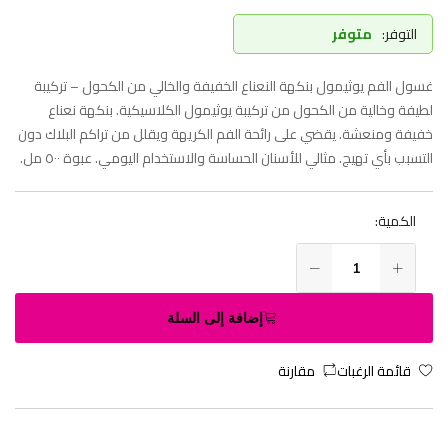
التوفر:
متوفر
غسول الفم يوثيمول بنكهة النعناع الخفيفة والخالي من الكحول – تركيبة
لطيفة وخالية من الكحول من تركيبة يوثيمول الكلاسيكية. بنكهة نعناع
خفيفة ومنعشة. يقضي على رائحة الفم الكريهة ويقلل من تراكم البلاك دون
التسبب بأي تهيج. مثالي للأسنان الحساسة والاستخدام اليومي. عبوة ٥٠٠ مل.
الكمية:
إضافة إلى السلة
قائمة الرغبات
مقارنة