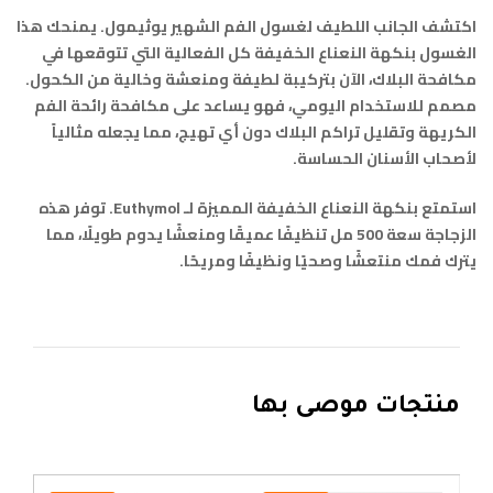
اكتشف الجانب اللطيف لغسول الفم الشهير يوثيمول. يمنحك هذا
الغسول بنكهة النعناع الخفيفة كل الفعالية التي تتوقعها في
مكافحة البلاك، الآن بتركيبة لطيفة ومنعشة وخالية من الكحول.
مصمم للاستخدام اليومي، فهو يساعد على مكافحة رائحة الفم
الكريهة وتقليل تراكم البلاك دون أي تهيج، مما يجعله مثالياً
لأصحاب الأسنان الحساسة.
استمتع بنكهة النعناع الخفيفة المميزة لـ Euthymol. توفر هذه
الزجاجة سعة 500 مل تنظيفًا عميقًا ومنعشًا يدوم طويلًا، مما
يترك فمك منتعشًا وصحيًا ونظيفًا ومريحًا.
منتجات موصى بها