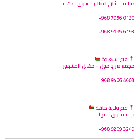
صلالة – شارع السلام – سوق الذهب
+968 7956 0120
+968 9195 6193
فرع السعادة
مجمع سرايا مول – مقابل المشهور
+968 9466 4663
فرع ولاية طاقة
بجانب سوق المهآ
+968 9209 3249