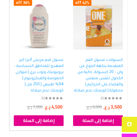
36% off
42% off
كبسولات غسول الفم
غسول فيم فريش ألترا كير
غسو
المتقدمة بنكهة الخوخ من
المهدئ للمناطق الحساسة –
للم
وان – 20 كبسولة، خالية من
بروبيوتيك وتوت بري | متوازن
الح
الكحول لنَفَس منعش
الحموضة والميكروبيوم |
وال
والقضاء على الجراثيم |
94% طبيعي | 250 مل |
محمولة | كوزمتك نجم صلاله
كوزمتك نجم صلاله
كوز
(0)
(0)
3,500
ر.ع.
4,500
ر.ع.
00
6,000
ر.ع.
7,000
ر.ع.
إضافة إلى السلة
إضافة إلى السلة