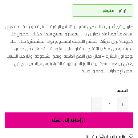
التوفر:
متوفر
صابون فير آند وايت الحصري لتفتيح وتقشير البشرة – عناية مزدوجة المفعول
لبشرة متألقة. لماذا تختارين بين التقشير والتفتيح بينما يمكنكِ الحصول على
كليهما؟ تزيل جزيئات التقشير اللطيفة (مسحوق نواة المشمش) خلايا الجلد
الميتة. يعمل مركب التفتيح المتطور على استهداف التصبغات من جذورها.
يوحد لون البشرة – يقلل من البقع الداكنة، وبقع الشيخوخة، وآثار حب الشباب.
يغذي وينعم البشرة بزيت اللوز الحلو وزبدة الشيا. يتوفر فيتامين سي في
بعض الإصدارات. للوجه والجسم.
الكمية:
إضافة إلى السلة
قائمة الرغبات
مقارنة