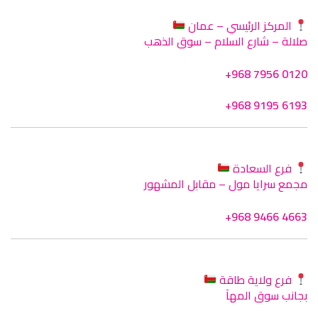
المركز الرئيسي – عمان
صلالة – شارع السلام – سوق الذهب
+968 7956 0120
+968 9195 6193
فرع السعادة
مجمع سرايا مول – مقابل المشهور
+968 9466 4663
فرع ولاية طاقة
بجانب سوق المهآ