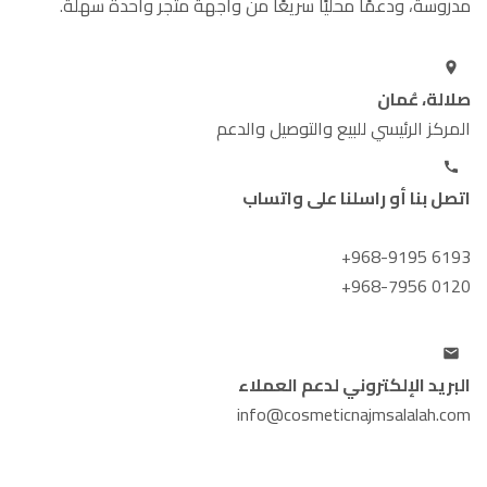
مدروسة، ودعمًا محليًا سريعًا من واجهة متجر واحدة سهلة.
صلالة، عُمان
المركز الرئيسي للبيع والتوصيل والدعم
اتصل بنا أو راسلنا على واتساب
+968-9195 6193
+968-7956 0120
البريد الإلكتروني لدعم العملاء
info@cosmeticnajmsalalah.com