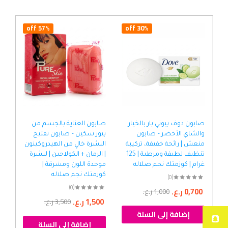
57% off
30% off
صابون دوف بيوتي بار بالخيار
صابون العناية بالجسم من
صاب
والشاي الأخضر – صابون
بيور سكين – صابون تفتيح
الب
منعش | رائحة خفيفة، تركيبة
البشرة خالٍ من الهيدروكينون
شده
تنظيف لطيفة ومرطبة | 125
| الرمان + الكولاجين | لبشرة
موس
غرام | كوزمتك نجم صلاله
موحدة اللون ومشرقة |
الح
كوزمتك نجم صلاله
| ك
(0)
(0)
0,700
ر.ع.
1,000
ر.ع.
1,500
ر.ع.
00
3,500
ر.ع.
إضافة إلى السلة
إضافة إلى السلة