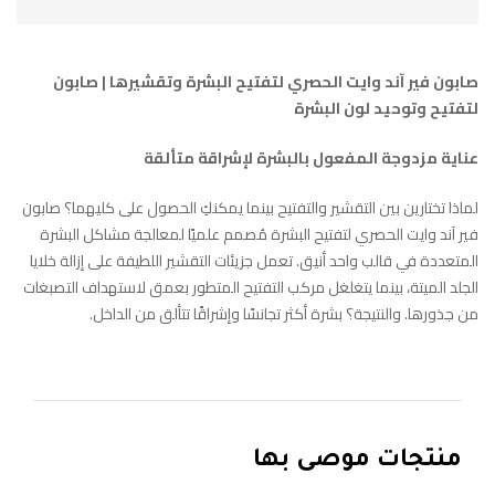
صابون فير آند وايت الحصري لتفتيح البشرة وتقشيرها | صابون
لتفتيح وتوحيد لون البشرة
عناية مزدوجة المفعول بالبشرة لإشراقة متألقة
لماذا تختارين بين التقشير والتفتيح بينما يمكنكِ الحصول على كليهما؟ صابون
فير آند وايت الحصري لتفتيح البشرة مُصمم علميًا لمعالجة مشاكل البشرة
المتعددة في قالب واحد أنيق. تعمل جزيئات التقشير اللطيفة على إزالة خلايا
الجلد الميتة، بينما يتغلغل مركب التفتيح المتطور بعمق لاستهداف التصبغات
من جذورها. والنتيجة؟ بشرة أكثر تجانسًا وإشراقًا تتألق من الداخل.
منتجات موصى بها